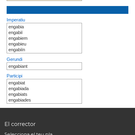
Imperatiu
engabia
engabiï
engabiem
engabieu
engabiïn
Gerundi
engabiant
Participi
engabiat
engabiada
engabiats
engabiades
El corrector
Selecciona el teu pla