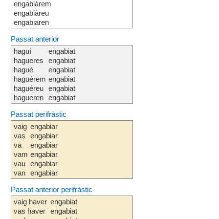
engabiàrem
engabiàreu
engabiaren
Passat anterior
haguí
engabiat
hagueres
engabiat
hagué
engabiat
haguérem
engabiat
haguéreu
engabiat
hagueren
engabiat
Passat perifràstic
vaig
engabiar
vas
engabiar
va
engabiar
vam
engabiar
vau
engabiar
van
engabiar
Passat anterior perifràstic
vaig haver
engabiat
vas haver
engabiat