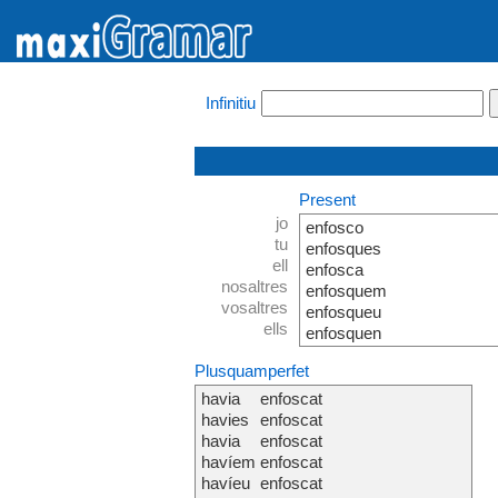
Infinitiu
Present
jo
enfosco
tu
enfosques
ell
enfosca
nosaltres
enfosquem
vosaltres
enfosqueu
ells
enfosquen
Plusquamperfet
havia
enfoscat
havies
enfoscat
havia
enfoscat
havíem
enfoscat
havíeu
enfoscat