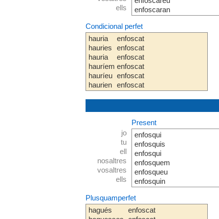
enfoscareu
ells
enfoscaran
Condicional perfet
hauria
enfoscat
hauries
enfoscat
hauria
enfoscat
hauríem
enfoscat
hauríeu
enfoscat
haurien
enfoscat
Present
jo
enfosqui
tu
enfosquis
ell
enfosqui
nosaltres
enfosquem
vosaltres
enfosqueu
ells
enfosquin
Plusquamperfet
hagués
enfoscat