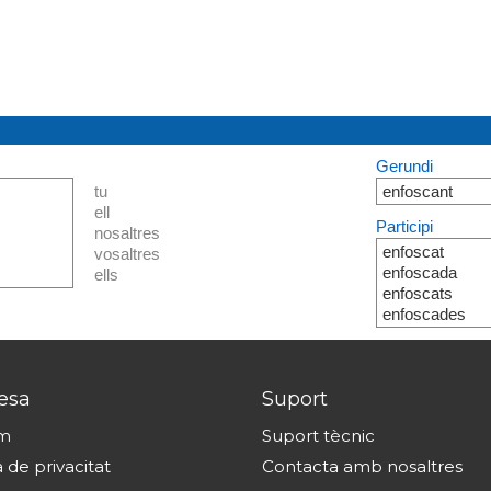
Gerundi
tu
enfoscant
ell
Participi
nosaltres
enfoscat
vosaltres
enfoscada
ells
enfoscats
enfoscades
esa
Suport
om
Suport tècnic
a de privacitat
Contacta amb nosaltres