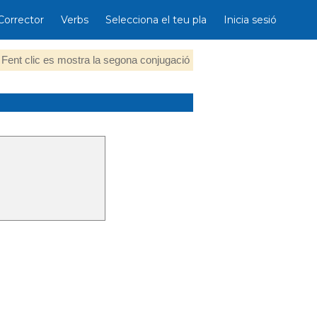
Corrector
Verbs
Selecciona el teu pla
Inicia sesió
Fent clic es mostra la segona conjugació