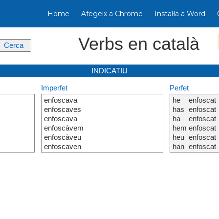
Home
Afegeix a Chrome
Instal·la a Word
Verbs en català
INDICATIU
Imperfet
Perfet
enfoscava
he
enfoscat
enfoscaves
has
enfoscat
enfoscava
ha
enfoscat
enfoscàvem
hem
enfoscat
enfoscàveu
heu
enfoscat
enfoscaven
han
enfoscat