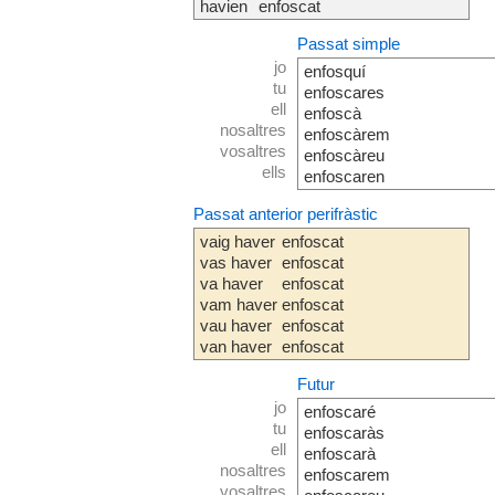
havien
enfoscat
Passat simple
jo
enfosquí
tu
enfoscares
ell
enfoscà
nosaltres
enfoscàrem
vosaltres
enfoscàreu
ells
enfoscaren
Passat anterior perifràstic
vaig haver
enfoscat
vas haver
enfoscat
va haver
enfoscat
vam haver
enfoscat
vau haver
enfoscat
van haver
enfoscat
Futur
jo
enfoscaré
tu
enfoscaràs
ell
enfoscarà
nosaltres
enfoscarem
vosaltres