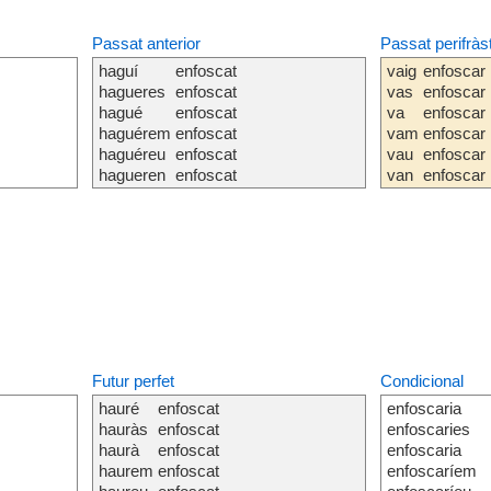
Passat anterior
Passat perifràs
haguí
enfoscat
vaig
enfoscar
hagueres
enfoscat
vas
enfoscar
hagué
enfoscat
va
enfoscar
haguérem
enfoscat
vam
enfoscar
haguéreu
enfoscat
vau
enfoscar
hagueren
enfoscat
van
enfoscar
Futur perfet
Condicional
hauré
enfoscat
enfoscaria
hauràs
enfoscat
enfoscaries
haurà
enfoscat
enfoscaria
haurem
enfoscat
enfoscaríem