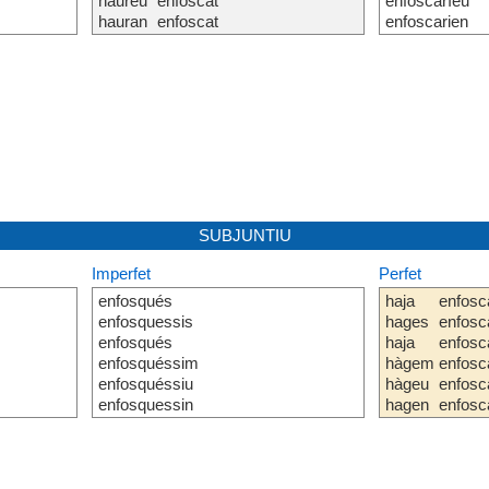
haureu
enfoscat
enfoscaríeu
hauran
enfoscat
enfoscarien
SUBJUNTIU
Imperfet
Perfet
enfosqués
haja
enfosc
enfosquessis
hages
enfosc
enfosqués
haja
enfosc
enfosquéssim
hàgem
enfosc
enfosquéssiu
hàgeu
enfosc
enfosquessin
hagen
enfosc