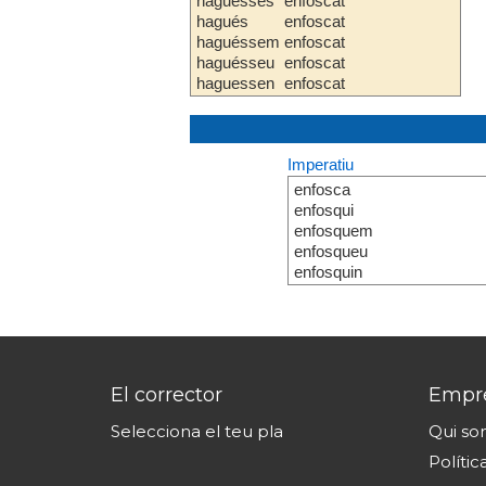
haguesses
enfoscat
hagués
enfoscat
haguéssem
enfoscat
haguésseu
enfoscat
haguessen
enfoscat
Imperatiu
enfosca
enfosqui
enfosquem
enfosqueu
enfosquin
El corrector
Empr
Selecciona el teu pla
Qui s
Polític