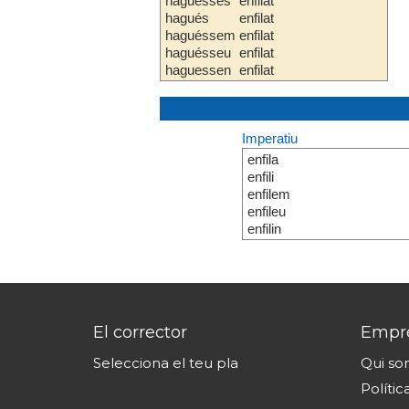
haguesses
enfilat
hagués
enfilat
haguéssem
enfilat
haguésseu
enfilat
haguessen
enfilat
Imperatiu
enfila
enfili
enfilem
enfileu
enfilin
El corrector
Empr
Selecciona el teu pla
Qui s
Polític