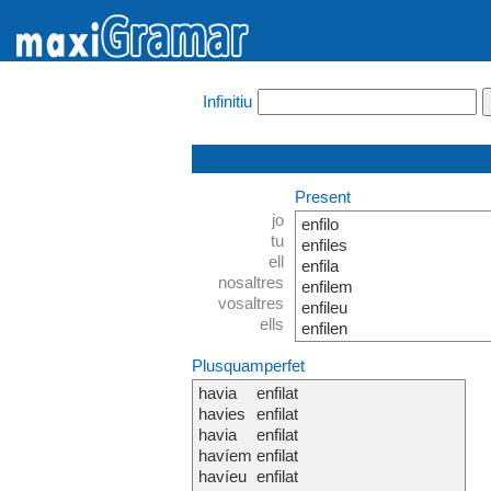
Infinitiu
Present
jo
enfilo
tu
enfiles
ell
enfila
nosaltres
enfilem
vosaltres
enfileu
ells
enfilen
Plusquamperfet
havia
enfilat
havies
enfilat
havia
enfilat
havíem
enfilat
havíeu
enfilat