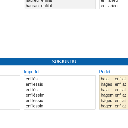
haureu
enfilat
enfilaríeu
hauran
enfilat
enfilarien
SUBJUNTIU
Imperfet
Perfet
enfilés
haja
enfilat
enfilessis
hages
enfilat
enfilés
haja
enfilat
enfiléssim
hàgem
enfilat
enfiléssiu
hàgeu
enfilat
enfilessin
hagen
enfilat