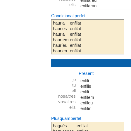
enfilareu
ells
enfilaran
Condicional perfet
hauria
enfilat
hauries
enfilat
hauria
enfilat
hauríem
enfilat
hauríeu
enfilat
haurien
enfilat
Present
jo
enfili
tu
enfilis
ell
enfili
nosaltres
enfilem
vosaltres
enfileu
ells
enfilin
Plusquamperfet
hagués
enfilat