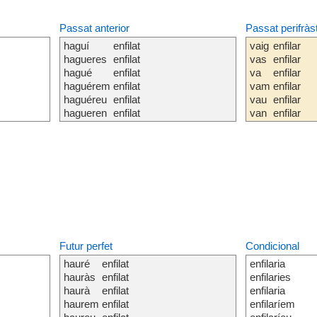
Passat anterior
Passat perifràs
haguí
enfilat
vaig
enfilar
hagueres
enfilat
vas
enfilar
hagué
enfilat
va
enfilar
haguérem
enfilat
vam
enfilar
haguéreu
enfilat
vau
enfilar
hagueren
enfilat
van
enfilar
Futur perfet
Condicional
hauré
enfilat
enfilaria
hauràs
enfilat
enfilaries
haurà
enfilat
enfilaria
haurem
enfilat
enfilaríem