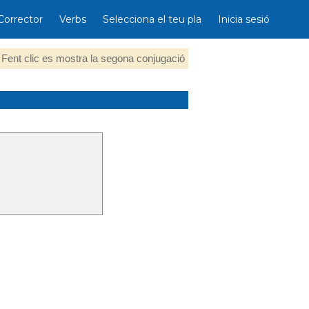
Corrector
Verbs
Selecciona el teu pla
Inicia sesió
Fent clic es mostra la segona conjugació