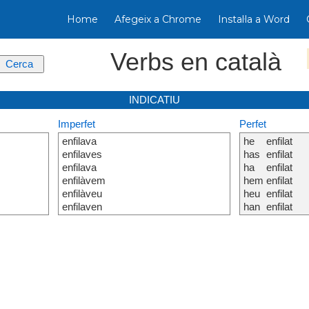
Home
Afegeix a Chrome
Instal·la a Word
Verbs en català
INDICATIU
Imperfet
Perfet
enfilava
he
enfilat
enfilaves
has
enfilat
enfilava
ha
enfilat
enfilàvem
hem
enfilat
enfilàveu
heu
enfilat
enfilaven
han
enfilat