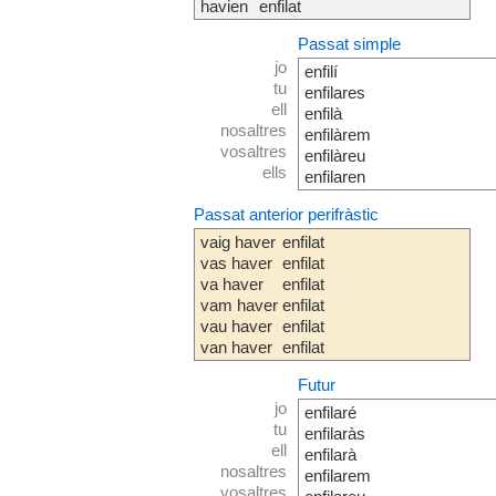
havien
enfilat
Passat simple
jo
enfilí
tu
enfilares
ell
enfilà
nosaltres
enfilàrem
vosaltres
enfilàreu
ells
enfilaren
Passat anterior perifràstic
vaig haver
enfilat
vas haver
enfilat
va haver
enfilat
vam haver
enfilat
vau haver
enfilat
van haver
enfilat
Futur
jo
enfilaré
tu
enfilaràs
ell
enfilarà
nosaltres
enfilarem
vosaltres