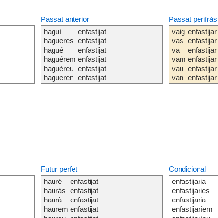
Passat anterior
Passat perifràs
haguí
enfastijat
vaig
enfastijar
hagueres
enfastijat
vas
enfastijar
hagué
enfastijat
va
enfastijar
haguérem
enfastijat
vam
enfastijar
haguéreu
enfastijat
vau
enfastijar
hagueren
enfastijat
van
enfastijar
Futur perfet
Condicional
hauré
enfastijat
enfastijaria
hauràs
enfastijat
enfastijaries
haurà
enfastijat
enfastijaria
haurem
enfastijat
enfastijaríem