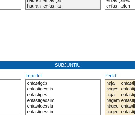
haureu
enfastijat
enfastijaríeu
hauran
enfastijat
enfastijarien
SUBJUNTIU
Imperfet
Perfet
enfastigés
haja
enfasti
enfastigessis
hages
enfasti
enfastigés
haja
enfasti
enfastigéssim
hàgem
enfasti
enfastigéssiu
hàgeu
enfasti
enfastigessin
hagen
enfasti