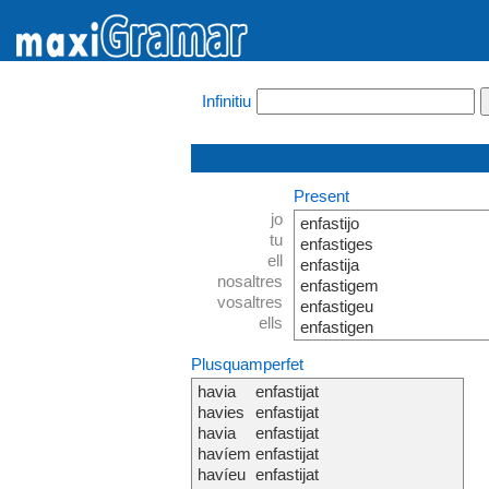
Infinitiu
Present
jo
enfastijo
tu
enfastiges
ell
enfastija
nosaltres
enfastigem
vosaltres
enfastigeu
ells
enfastigen
Plusquamperfet
havia
enfastijat
havies
enfastijat
havia
enfastijat
havíem
enfastijat
havíeu
enfastijat