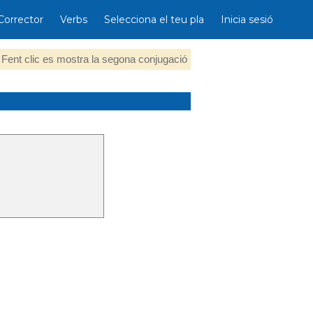
Corrector
Verbs
Selecciona el teu pla
Inicia sesió
Fent clic es mostra la segona conjugació