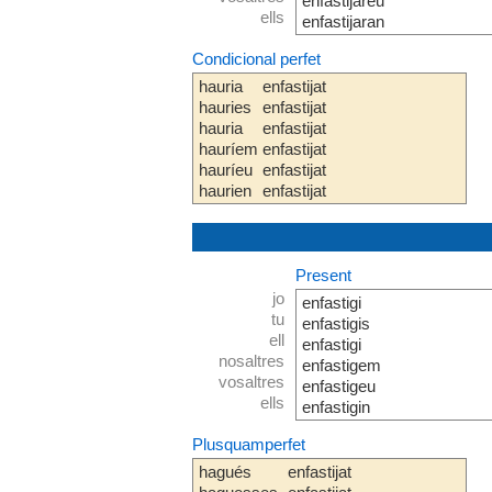
enfastijareu
ells
enfastijaran
Condicional perfet
hauria
enfastijat
hauries
enfastijat
hauria
enfastijat
hauríem
enfastijat
hauríeu
enfastijat
haurien
enfastijat
Present
jo
enfastigi
tu
enfastigis
ell
enfastigi
nosaltres
enfastigem
vosaltres
enfastigeu
ells
enfastigin
Plusquamperfet
hagués
enfastijat