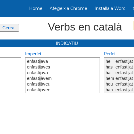
Home
Afegeix a Chrome
Instal·la a Word
Verbs en català
INDICATIU
Imperfet
Perfet
enfastijava
he
enfastijat
enfastijaves
has
enfastijat
enfastijava
ha
enfastijat
enfastijàvem
hem
enfastijat
enfastijàveu
heu
enfastijat
enfastijaven
han
enfastijat