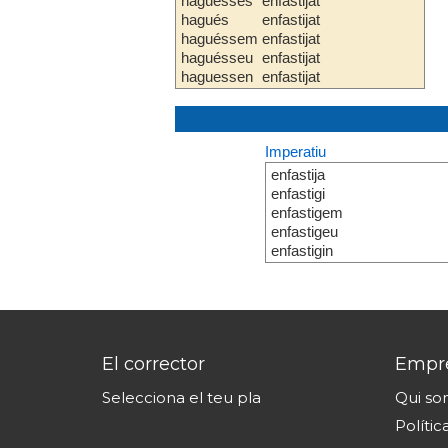
haguesses
enfastijat
hagués
enfastijat
haguéssem
enfastijat
haguésseu
enfastijat
haguessen
enfastijat
Imperatiu
enfastija
enfastigi
enfastigem
enfastigeu
enfastigin
El corrector
Empr
Selecciona el teu pla
Qui s
Polític