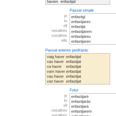
havien
enfastijat
Passat simple
jo
enfastigí
tu
enfastijares
ell
enfastijà
nosaltres
enfastijàrem
vosaltres
enfastijàreu
ells
enfastijaren
Passat anterior perifràstic
vaig haver
enfastijat
vas haver
enfastijat
va haver
enfastijat
vam haver
enfastijat
vau haver
enfastijat
van haver
enfastijat
Futur
jo
enfastijaré
tu
enfastijaràs
ell
enfastijarà
nosaltres
enfastijarem
vosaltres