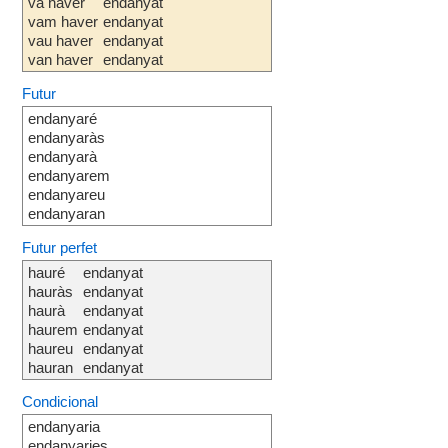
va haver
endanyat
vam haver
endanyat
vau haver
endanyat
van haver
endanyat
Futur
endanyaré
endanyaràs
endanyarà
endanyarem
endanyareu
endanyaran
Futur perfet
hauré
endanyat
hauràs
endanyat
haurà
endanyat
haurem
endanyat
haureu
endanyat
hauran
endanyat
Condicional
endanyaria
endanyaries