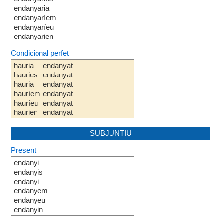
endanyaria
endanyaríem
endanyaríeu
endanyarien
Condicional perfet
hauria
endanyat
hauries
endanyat
hauria
endanyat
hauríem
endanyat
hauríeu
endanyat
haurien
endanyat
SUBJUNTIU
Present
endanyi
endanyis
endanyi
endanyem
endanyeu
endanyin