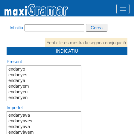
Infinitiu
Fent clic es mostra la segona conjugació
INDICATIU
Present
endanyo
endanyes
endanya
endanyem
endanyeu
endanyen
Imperfet
endanyava
endanyaves
endanyava
endanyàvem