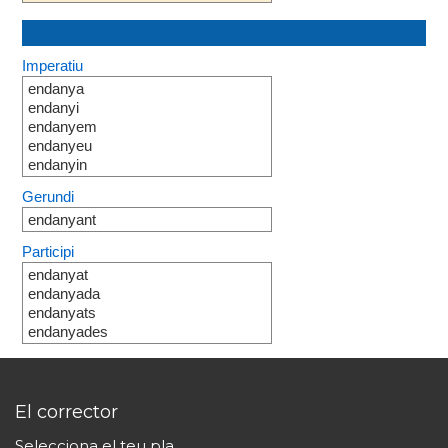
Imperatiu
endanya
endanyi
endanyem
endanyeu
endanyin
Gerundi
endanyant
Participi
endanyat
endanyada
endanyats
endanyades
El corrector
Selecciona el teu pla