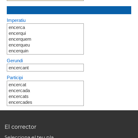
Imperatiu
encerca
encerqui
encerquem
encerqueu
encerquin
Gerundi
encercant
Participi
encercat
encercada
encercats
encercades
El corrector
Selecciona el teu pla