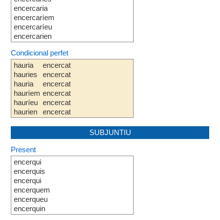
encercaria
encercaríem
encercaríeu
encercarien
Condicional perfet
hauria
encercat
hauries
encercat
hauria
encercat
hauríem
encercat
hauríeu
encercat
haurien
encercat
SUBJUNTIU
Present
encerqui
encerquis
encerqui
encerquem
encerqueu
encerquin