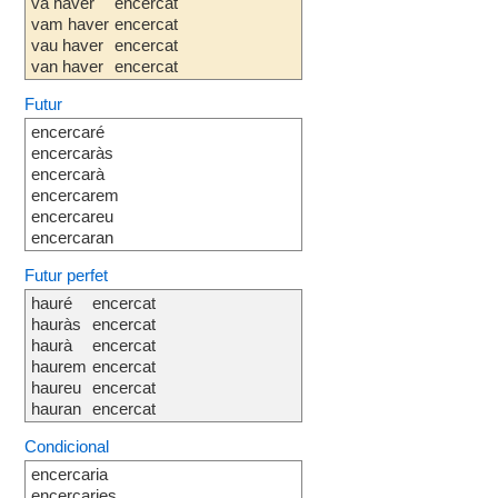
va haver
encercat
vam haver
encercat
vau haver
encercat
van haver
encercat
Futur
encercaré
encercaràs
encercarà
encercarem
encercareu
encercaran
Futur perfet
hauré
encercat
hauràs
encercat
haurà
encercat
haurem
encercat
haureu
encercat
hauran
encercat
Condicional
encercaria
encercaries