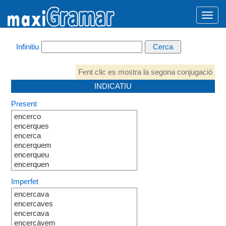
Infinitiu
Fent clic es mostra la segona conjugació
INDICATIU
Present
encerco
encerques
encerca
encerquem
encerqueu
encerquen
Imperfet
encercava
encercaves
encercava
encercàvem