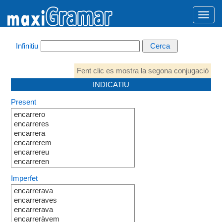
Infinitiu
Fent clic es mostra la segona conjugació
INDICATIU
Present
encarrero
encarreres
encarrera
encarrerem
encarrereu
encarreren
Imperfet
encarrerava
encarreraves
encarrerava
encarreràvem