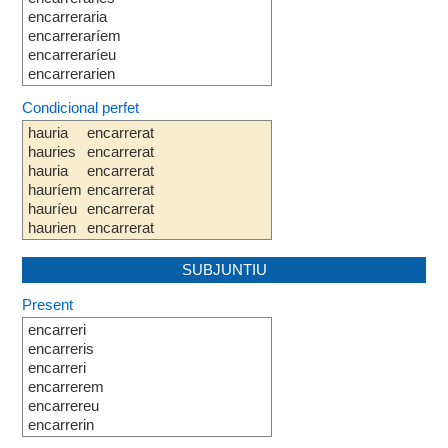
encarreraria
encarreraríem
encarreraríeu
encarrerarien
Condicional perfet
hauria
encarrerat
hauries
encarrerat
hauria
encarrerat
hauríem
encarrerat
hauríeu
encarrerat
haurien
encarrerat
SUBJUNTIU
Present
encarreri
encarreris
encarreri
encarrerem
encarrereu
encarrerin