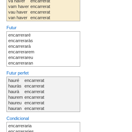
va haver
encarrerat
vam haver
encarrerat
vau haver
encarrerat
van haver
encarrerat
Futur
encarreraré
encarreraràs
encarrerarà
encarrerarem
encarrerareu
encarreraran
Futur perfet
hauré
encarrerat
hauràs
encarrerat
haurà
encarrerat
haurem
encarrerat
haureu
encarrerat
hauran
encarrerat
Condicional
encarreraria
encarreraries