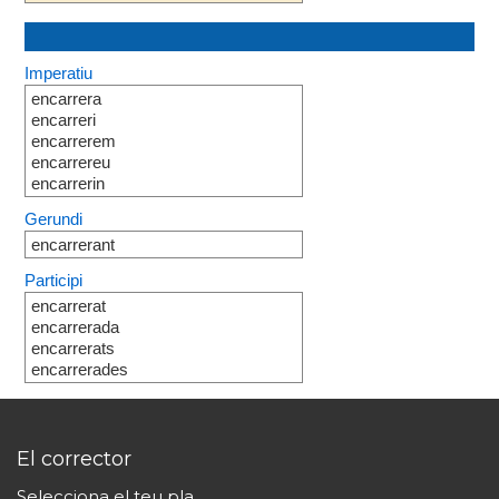
Imperatiu
encarrera
encarreri
encarrerem
encarrereu
encarrerin
Gerundi
encarrerant
Participi
encarrerat
encarrerada
encarrerats
encarrerades
El corrector
Selecciona el teu pla