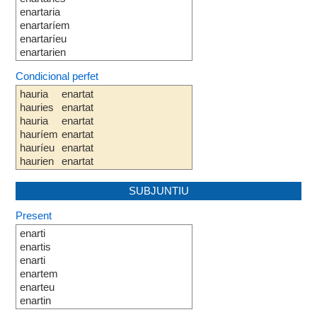
enartaria
enartaríem
enartaríeu
enartarien
Condicional perfet
hauria
enartat
hauries
enartat
hauria
enartat
hauríem
enartat
hauríeu
enartat
haurien
enartat
SUBJUNTIU
Present
enarti
enartis
enarti
enartem
enarteu
enartin