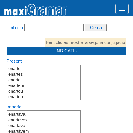
Infinitiu
Fent clic es mostra la segona conjugació
INDICATIU
Present
enarto
enartes
enarta
enartem
enarteu
enarten
Imperfet
enartava
enartaves
enartava
enartàvem