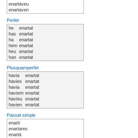
enartàveu
enartaven
Perfet
he
enartat
has
enartat
ha
enartat
hem
enartat
heu
enartat
han
enartat
Plusquamperfet
havia
enartat
havies
enartat
havia
enartat
havíem
enartat
havíeu
enartat
havien
enartat
Passat simple
enartí
enartares
enartà