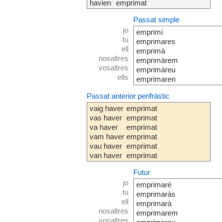
havien
emprimat
Passat simple
jo
emprimí
tu
emprimares
ell
emprimà
nosaltres
emprimàrem
vosaltres
emprimàreu
ells
emprimaren
Passat anterior perifràstic
vaig haver
emprimat
vas haver
emprimat
va haver
emprimat
vam haver
emprimat
vau haver
emprimat
van haver
emprimat
Futur
jo
emprimaré
tu
emprimaràs
ell
emprimarà
nosaltres
emprimarem
vosaltres