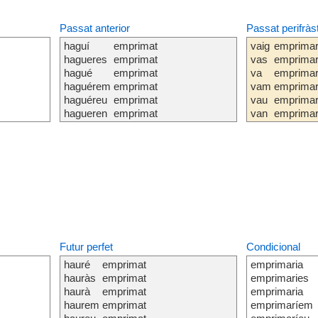
Passat anterior
Passat perifràs
haguí
emprimat
vaig
emprima
hagueres
emprimat
vas
emprima
hagué
emprimat
va
emprima
haguérem
emprimat
vam
emprima
haguéreu
emprimat
vau
emprima
hagueren
emprimat
van
emprima
Futur perfet
Condicional
hauré
emprimat
emprimaria
hauràs
emprimat
emprimaries
haurà
emprimat
emprimaria
haurem
emprimat
emprimaríem