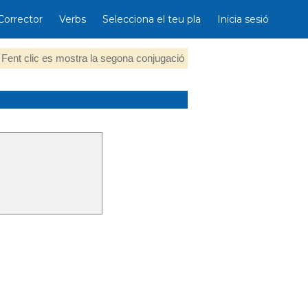
Corrector
Verbs
Selecciona el teu pla
Inicia sesió
Fent clic es mostra la segona conjugació
t
t
t
t
t
t