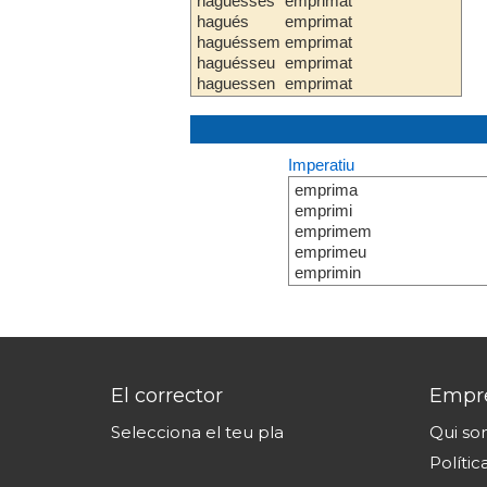
haguesses
emprimat
hagués
emprimat
haguéssem
emprimat
haguésseu
emprimat
haguessen
emprimat
Imperatiu
emprima
emprimi
emprimem
emprimeu
emprimin
El corrector
Empr
Selecciona el teu pla
Qui s
Polític