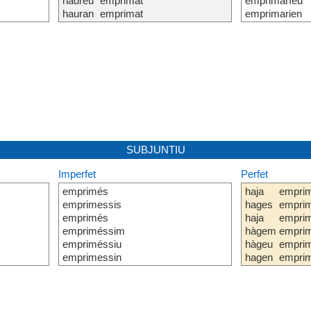
haureu
emprimat
emprimaríeu
hauran
emprimat
emprimarien
SUBJUNTIU
Imperfet
Perfet
emprimés
haja
empri
emprimessis
hages
empri
emprimés
haja
empri
empriméssim
hàgem
empri
empriméssiu
hàgeu
empri
emprimessin
hagen
empri