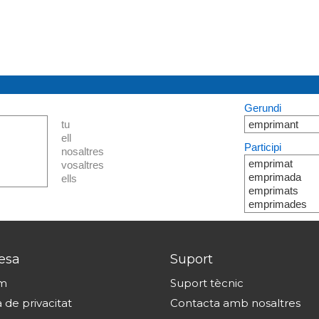
Gerundi
tu
emprimant
ell
Participi
nosaltres
emprimat
vosaltres
emprimada
ells
emprimats
emprimades
esa
Suport
om
Suport tècnic
a de privacitat
Contacta amb nosaltres