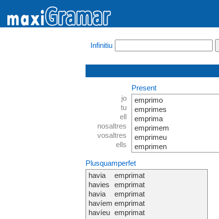
Infinitiu
Present
jo
emprimo
tu
emprimes
ell
emprima
nosaltres
emprimem
vosaltres
emprimeu
ells
emprimen
Plusquamperfet
havia
emprimat
havies
emprimat
havia
emprimat
havíem
emprimat
havíeu
emprimat