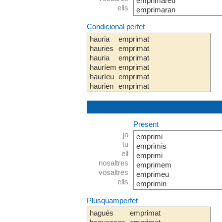
emprimareu
ells
emprimaran
Condicional perfet
hauria
emprimat
hauries
emprimat
hauria
emprimat
hauríem
emprimat
hauríeu
emprimat
haurien
emprimat
Present
jo
emprimi
tu
emprimis
ell
emprimi
nosaltres
emprimem
vosaltres
emprimeu
ells
emprimin
Plusquamperfet
hagués
emprimat