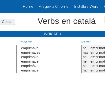
Home
Afegeix a Chrome
Instal·la a Word
Verbs en català
INDICATIU
Imperfet
Perfet
emprimava
he
emprima
emprimaves
has
emprima
emprimava
ha
emprima
emprimàvem
hem
emprima
emprimàveu
heu
emprima
emprimaven
han
emprima