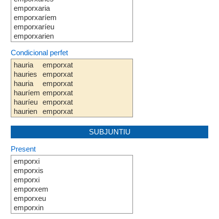
emporxaria
emporxaríem
emporxaríeu
emporxarien
Condicional perfet
hauria
emporxat
hauries
emporxat
hauria
emporxat
hauríem
emporxat
hauríeu
emporxat
haurien
emporxat
SUBJUNTIU
Present
emporxi
emporxis
emporxi
emporxem
emporxeu
emporxin