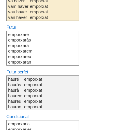
va haver
emporxat
vam haver
emporxat
vau haver
emporxat
van haver
emporxat
Futur
emporxaré
emporxaràs
emporxarà
emporxarem
emporxareu
emporxaran
Futur perfet
hauré
emporxat
hauràs
emporxat
haurà
emporxat
haurem
emporxat
haureu
emporxat
hauran
emporxat
Condicional
emporxaria
emporxaries