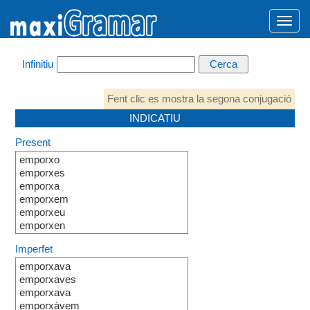
Infinitiu
Fent clic es mostra la segona conjugació
INDICATIU
Present
emporxo
emporxes
emporxa
emporxem
emporxeu
emporxen
Imperfet
emporxava
emporxaves
emporxava
emporxàvem