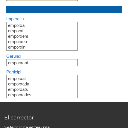
Imperatiu
emporxa
emporxi
emporxem
emporxeu
emporxin
Gerundi
emporxant
Participi
emporxat
emporxada
emporxats
emporxades
El corrector
Selecciona el teu pla