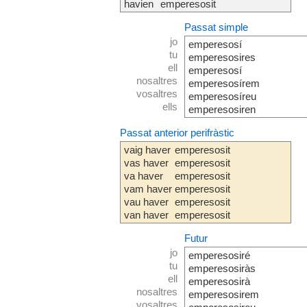
havien
emperesosit
Passat simple
jo
emperesosí
tu
emperesosires
ell
emperesosí
nosaltres
emperesosírem
vosaltres
emperesosíreu
ells
emperesosiren
Passat anterior perifràstic
vaig haver
emperesosit
vas haver
emperesosit
va haver
emperesosit
vam haver
emperesosit
vau haver
emperesosit
van haver
emperesosit
Futur
jo
emperesosiré
tu
emperesosiràs
ell
emperesosirà
nosaltres
emperesosirem
vosaltres