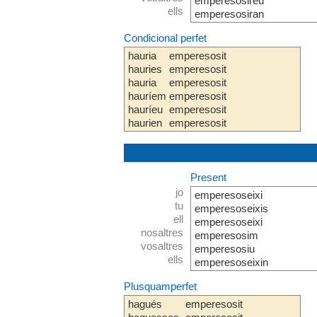
emperesosireu
ells
emperesosiran
Condicional perfet
hauria
emperesosit
hauries
emperesosit
hauria
emperesosit
hauríem
emperesosit
hauríeu
emperesosit
haurien
emperesosit
Present
jo
emperesoseixi
tu
emperesoseixis
ell
emperesoseixi
nosaltres
emperesosim
vosaltres
emperesosiu
ells
emperesoseixin
Plusquamperfet
hagués
emperesosit