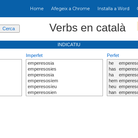
Home
Afegeix a Chrome
Instal·la a Word
Verbs en català
INDICATIU
Imperfet
Perfet
emperesosia
he
empereso
emperesosies
has
empereso
emperesosia
ha
empereso
emperesosíem
hem
empereso
emperesosíeu
heu
empereso
emperesosien
han
empereso