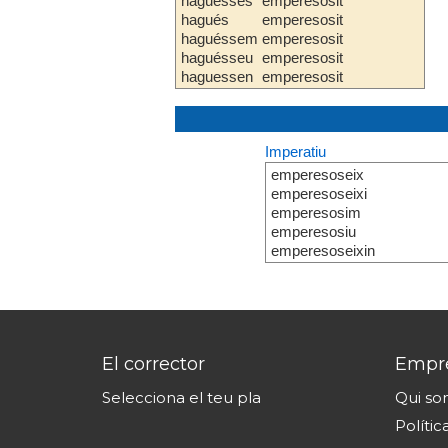
haguesses
emperesosit
hagués
emperesosit
haguéssem
emperesosit
haguésseu
emperesosit
haguessen
emperesosit
Imperatiu
emperesoseix
emperesoseixi
emperesosim
emperesosiu
emperesoseixin
El corrector
Empr
Selecciona el teu pla
Qui s
Polític