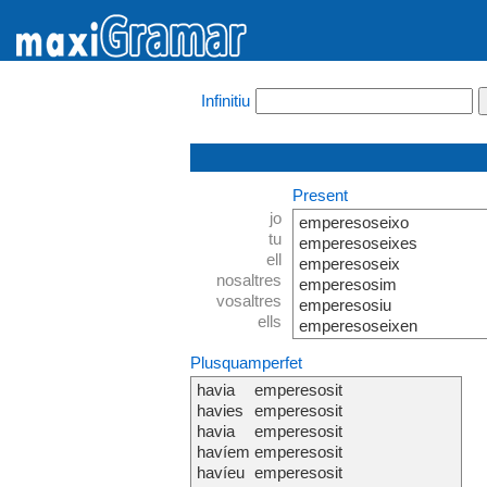
Infinitiu
Present
jo
emperesoseixo
tu
emperesoseixes
ell
emperesoseix
nosaltres
emperesosim
vosaltres
emperesosiu
ells
emperesoseixen
Plusquamperfet
havia
emperesosit
havies
emperesosit
havia
emperesosit
havíem
emperesosit
havíeu
emperesosit