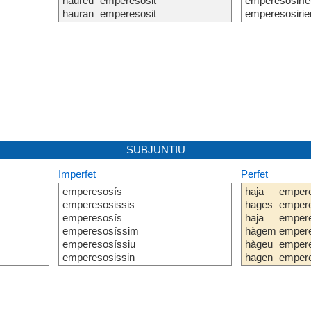
haureu
emperesosit
emperesosiríe
hauran
emperesosit
emperesosirie
SUBJUNTIU
Imperfet
Perfet
emperesosís
haja
empere
emperesosissis
hages
empere
emperesosís
haja
empere
emperesosíssim
hàgem
empere
emperesosíssiu
hàgeu
empere
emperesosissin
hagen
empere