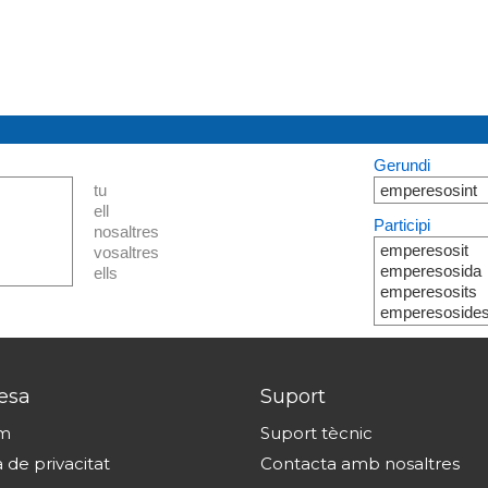
Gerundi
tu
emperesosint
ell
Participi
nosaltres
emperesosit
vosaltres
emperesosida
ells
emperesosits
emperesoside
esa
Suport
om
Suport tècnic
a de privacitat
Contacta amb nosaltres