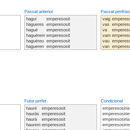
Passat anterior
Passat perifràs
haguí
emperesosit
vaig
empereso
hagueres
emperesosit
vas
empereso
hagué
emperesosit
va
empereso
haguérem
emperesosit
vam
empereso
haguéreu
emperesosit
vau
empereso
hagueren
emperesosit
van
empereso
Futur perfet
Condicional
hauré
emperesosit
emperesosiria
hauràs
emperesosit
emperesosirie
haurà
emperesosit
emperesosiria
haurem
emperesosit
emperesosirí