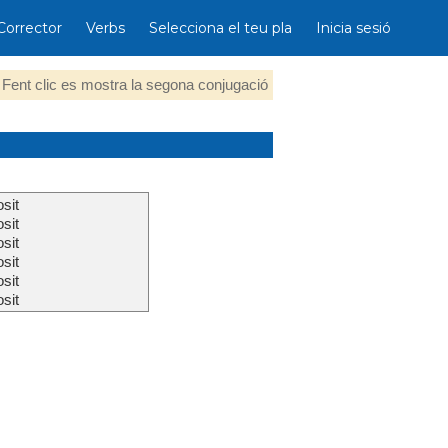
Corrector
Verbs
Selecciona el teu pla
Inicia sesió
Fent clic es mostra la segona conjugació
sit
sit
sit
sit
sit
sit