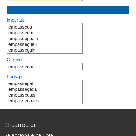
Imperatiu
empassega
empassegui
empasseguem
empassegueu
empasseguin
Gerundi
empassegant
Participi
empassegat
empassegada
empassegats
empassegades
El corrector
Selecciona el teu pla