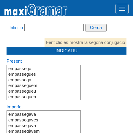
Infinitiu
Fent clic es mostra la segona conjugació
INDICATIU
Present
empassego
empassegues
empassega
empasseguem
empassegueu
empasseguen
Imperfet
empassegava
empassegaves
empassegava
empassegàvem