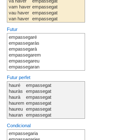
va haver
empassegat
vam haver
empassegat
vau haver
empassegat
van haver
empassegat
Futur
empassegaré
empassegaràs
empassegarà
empassegarem
empassegareu
empassegaran
Futur perfet
hauré
empassegat
hauràs
empassegat
haurà
empassegat
haurem
empassegat
haureu
empassegat
hauran
empassegat
Condicional
empassegaria
empassegaries