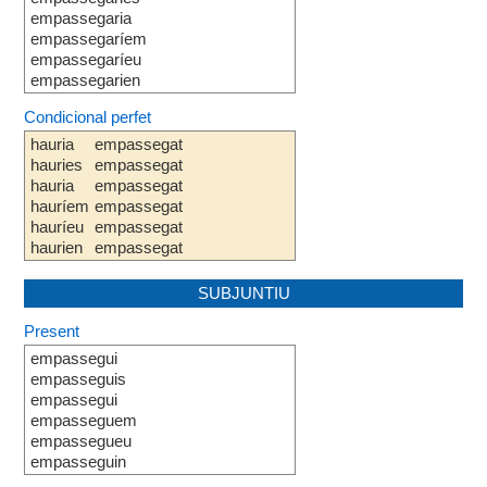
empassegaria
empassegaríem
empassegaríeu
empassegarien
Condicional perfet
hauria
empassegat
hauries
empassegat
hauria
empassegat
hauríem
empassegat
hauríeu
empassegat
haurien
empassegat
SUBJUNTIU
Present
empassegui
empasseguis
empassegui
empasseguem
empassegueu
empasseguin