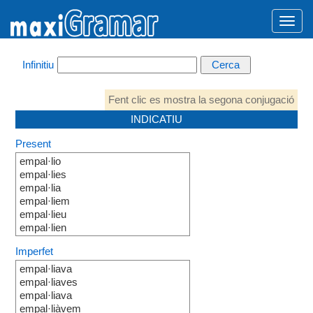
Infinitiu
Fent clic es mostra la segona conjugació
INDICATIU
Present
empal·lio
empal·lies
empal·lia
empal·liem
empal·lieu
empal·lien
Imperfet
empal·liava
empal·liaves
empal·liava
empal·liàvem