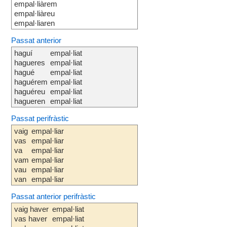
empal·liàrem
empal·liàreu
empal·liaren
Passat anterior
haguí
empal·liat
hagueres
empal·liat
hagué
empal·liat
haguérem
empal·liat
haguéreu
empal·liat
hagueren
empal·liat
Passat perifràstic
vaig
empal·liar
vas
empal·liar
va
empal·liar
vam
empal·liar
vau
empal·liar
van
empal·liar
Passat anterior perifràstic
vaig haver
empal·liat
vas haver
empal·liat