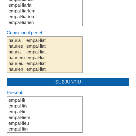
empal·liaria
empal·liaríem
empal·liaríeu
empal·liarien
Condicional perfet
hauria
empal·liat
hauries
empal·liat
hauria
empal·liat
hauríem
empal·liat
hauríeu
empal·liat
haurien
empal·liat
SUBJUNTIU
Present
empal·liï
empal·liïs
empal·liï
empal·liem
empal·lieu
empal·liïn