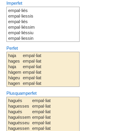
Imperfet
empal·liés
empal·liessis
empal·liés
empal·liéssim
empal·liéssiu
empal·liessin
Perfet
haja
empal·liat
hages
empal·liat
haja
empal·liat
hàgem
empal·liat
hàgeu
empal·liat
hagen
empal·liat
Plusquamperfet
hagués
empal·liat
haguesses
empal·liat
hagués
empal·liat
haguéssem
empal·liat
haguésseu
empal·liat
haguessen
empal·liat