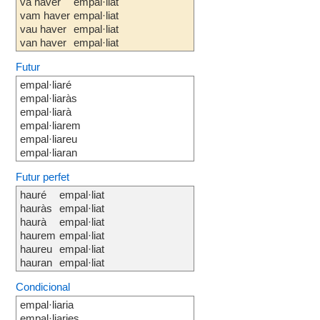
va haver
empal·liat
vam haver
empal·liat
vau haver
empal·liat
van haver
empal·liat
Futur
empal·liaré
empal·liaràs
empal·liarà
empal·liarem
empal·liareu
empal·liaran
Futur perfet
hauré
empal·liat
hauràs
empal·liat
haurà
empal·liat
haurem
empal·liat
haureu
empal·liat
hauran
empal·liat
Condicional
empal·liaria
empal·liaries