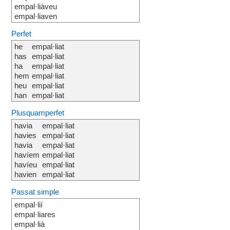
empal·liàveu
empal·liaven
Perfet
he
empal·liat
has
empal·liat
ha
empal·liat
hem
empal·liat
heu
empal·liat
han
empal·liat
Plusquamperfet
havia
empal·liat
havies
empal·liat
havia
empal·liat
havíem
empal·liat
havíeu
empal·liat
havien
empal·liat
Passat simple
empal·lií
empal·liares
empal·lià