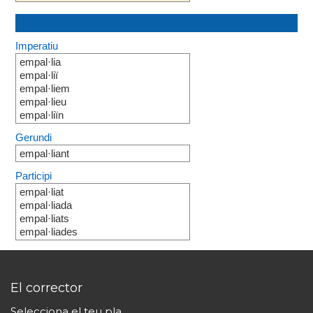
Imperatiu
empal·lia
empal·liï
empal·liem
empal·lieu
empal·liïn
Gerundi
empal·liant
Participi
empal·liat
empal·liada
empal·liats
empal·liades
El corrector
Selecciona el teu pla