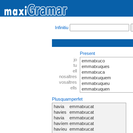
Infinitiu
Present
jo
emmatxuco
tu
emmatxuques
ell
emmatxuca
nosaltres
emmatxuquem
vosaltres
emmatxuqueu
ells
emmatxuquen
Plusquamperfet
havia
emmatxucat
havies
emmatxucat
havia
emmatxucat
havíem
emmatxucat
havíeu
emmatxucat