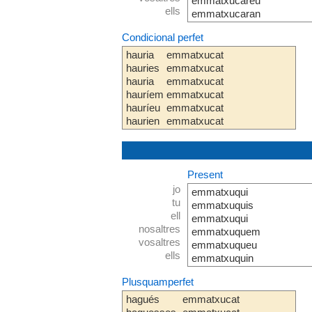
emmatxucareu
ells
emmatxucaran
Condicional perfet
hauria
emmatxucat
hauries
emmatxucat
hauria
emmatxucat
hauríem
emmatxucat
hauríeu
emmatxucat
haurien
emmatxucat
Present
jo
emmatxuqui
tu
emmatxuquis
ell
emmatxuqui
nosaltres
emmatxuquem
vosaltres
emmatxuqueu
ells
emmatxuquin
Plusquamperfet
hagués
emmatxucat