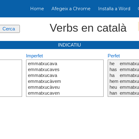
Home
Afegeix a Chrome
Instal·la a Word
Verbs en català
INDICATIU
Imperfet
Perfet
emmatxucava
he
emmatxu
emmatxucaves
has
emmatxu
emmatxucava
ha
emmatxu
emmatxucàvem
hem
emmatxu
emmatxucàveu
heu
emmatxu
emmatxucaven
han
emmatxu