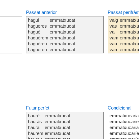
Passat anterior
Passat perifràs
haguí
emmatxucat
vaig
emmatxu
hagueres
emmatxucat
vas
emmatxu
hagué
emmatxucat
va
emmatxu
haguérem
emmatxucat
vam
emmatxu
haguéreu
emmatxucat
vau
emmatxu
hagueren
emmatxucat
van
emmatxu
Futur perfet
Condicional
hauré
emmatxucat
emmatxucaria
hauràs
emmatxucat
emmatxucarie
haurà
emmatxucat
emmatxucaria
haurem
emmatxucat
emmatxucarí