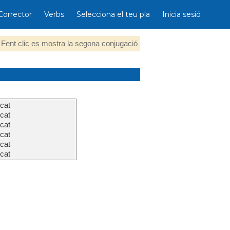
Corrector
Verbs
Selecciona el teu pla
Inicia sesió
Fent clic es mostra la segona conjugació
cat
cat
cat
cat
cat
cat