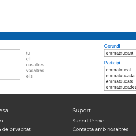
Gerundi
tu
emmatxucant
ell
Participi
nosaltres
emmatxucat
vosaltres
emmatxucada
ells
emmatxucats
emmatxucade
esa
Suport
om
Suport tècnic
a de privacitat
Contacta amb nosaltres