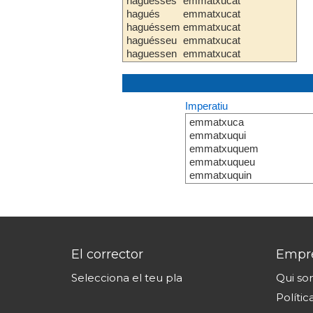
haguesses
emmatxucat
hagués
emmatxucat
haguéssem
emmatxucat
haguésseu
emmatxucat
haguessen
emmatxucat
Imperatiu
emmatxuca
emmatxuqui
emmatxuquem
emmatxuqueu
emmatxuquin
El corrector
Empr
Selecciona el teu pla
Qui s
Polític