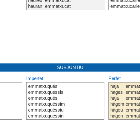
haureu
emmatxucat
emmatxucaríe
hauran
emmatxucat
emmatxucarie
SUBJUNTIU
Imperfet
Perfet
emmatxuqués
haja
emmat
emmatxuquessis
hages
emmat
emmatxuqués
haja
emmat
emmatxuquéssim
hàgem
emmat
emmatxuquéssiu
hàgeu
emmat
emmatxuquessin
hagen
emmat