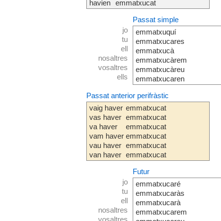
havien
emmatxucat
Passat simple
jo
emmatxuquí
tu
emmatxucares
ell
emmatxucà
nosaltres
emmatxucàrem
vosaltres
emmatxucàreu
ells
emmatxucaren
Passat anterior perifràstic
vaig haver
emmatxucat
vas haver
emmatxucat
va haver
emmatxucat
vam haver
emmatxucat
vau haver
emmatxucat
van haver
emmatxucat
Futur
jo
emmatxucaré
tu
emmatxucaràs
ell
emmatxucarà
nosaltres
emmatxucarem
vosaltres