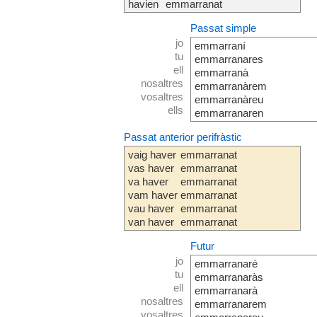
havien
emmarranat
Passat simple
jo
emmarraní
tu
emmarranares
ell
emmarranà
nosaltres
emmarranàrem
vosaltres
emmarranàreu
ells
emmarranaren
Passat anterior perifràstic
vaig haver
emmarranat
vas haver
emmarranat
va haver
emmarranat
vam haver
emmarranat
vau haver
emmarranat
van haver
emmarranat
Futur
jo
emmarranaré
tu
emmarranaràs
ell
emmarranarà
nosaltres
emmarranarem
vosaltres