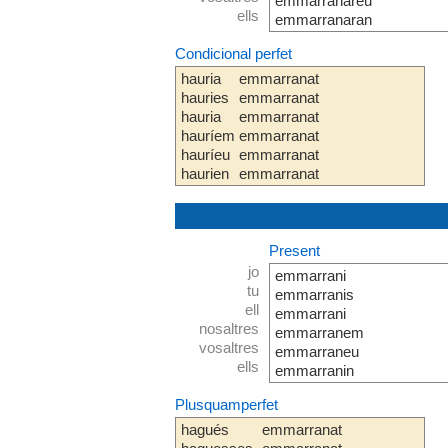
emmarranareu
ells
emmarranaran
Condicional perfet
hauria
emmarranat
hauries
emmarranat
hauria
emmarranat
hauríem
emmarranat
hauríeu
emmarranat
haurien
emmarranat
Present
jo
emmarrani
tu
emmarranis
ell
emmarrani
nosaltres
emmarranem
vosaltres
emmarraneu
ells
emmarranin
Plusquamperfet
hagués
emmarranat