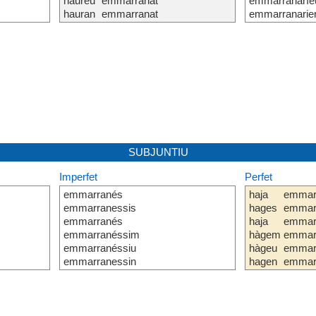
haureu
emmarranat
emmarranaríe
hauran
emmarranat
emmarranarie
SUBJUNTIU
Imperfet
Perfet
emmarranés
haja
emmar
emmarranessis
hages
emmar
emmarranés
haja
emmar
emmarranéssim
hàgem
emmar
emmarranéssiu
hàgeu
emmar
emmarranessin
hagen
emmar