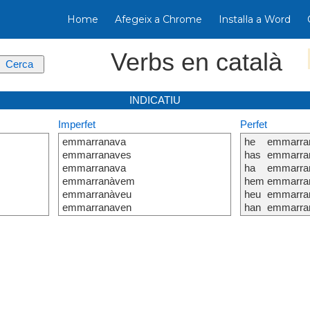
Home
Afegeix a Chrome
Instal·la a Word
Verbs en català
INDICATIU
Imperfet
Perfet
emmarranava
he
emmarra
emmarranaves
has
emmarra
emmarranava
ha
emmarra
emmarranàvem
hem
emmarra
emmarranàveu
heu
emmarra
emmarranaven
han
emmarra