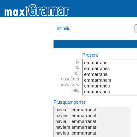
Infinitiu
Present
jo
emmarrano
tu
emmarranes
ell
emmarrana
nosaltres
emmarranem
vosaltres
emmarraneu
ells
emmarranen
Plusquamperfet
havia
emmarranat
havies
emmarranat
havia
emmarranat
havíem
emmarranat
havíeu
emmarranat