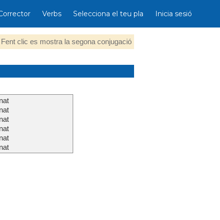
Corrector
Verbs
Selecciona el teu pla
Inicia sesió
Fent clic es mostra la segona conjugació
nat
nat
nat
nat
nat
nat