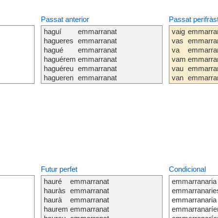
Passat anterior
Passat perifràs
haguí
emmarranat
vaig
emmarra
hagueres
emmarranat
vas
emmarra
hagué
emmarranat
va
emmarra
haguérem
emmarranat
vam
emmarra
haguéreu
emmarranat
vau
emmarra
hagueren
emmarranat
van
emmarra
Futur perfet
Condicional
hauré
emmarranat
emmarranaria
hauràs
emmarranat
emmarranarie
haurà
emmarranat
emmarranaria
haurem
emmarranat
emmarranarí