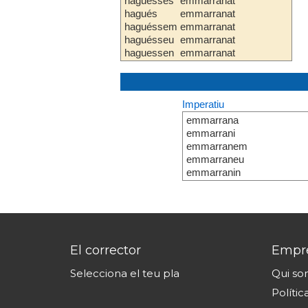
haguesses
emmarranat
hagués
emmarranat
haguéssem
emmarranat
haguésseu
emmarranat
haguessen
emmarranat
Imperatiu
emmarrana
emmarrani
emmarranem
emmarraneu
emmarranin
El corrector
Empr
Selecciona el teu pla
Qui s
Polític