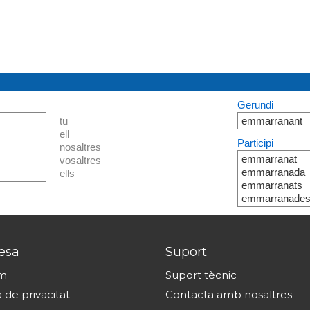
Gerundi
tu
emmarranant
ell
Participi
nosaltres
emmarranat
vosaltres
emmarranada
ells
emmarranats
emmarranade
esa
Suport
om
Suport tècnic
a de privacitat
Contacta amb nosaltres