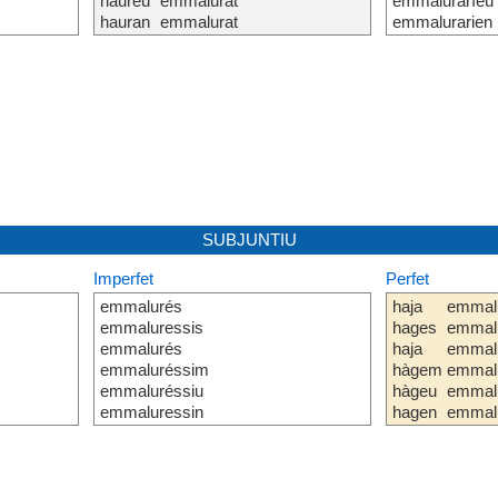
haureu
emmalurat
emmaluraríeu
hauran
emmalurat
emmalurarien
SUBJUNTIU
Imperfet
Perfet
emmalurés
haja
emmal
emmaluressis
hages
emmal
emmalurés
haja
emmal
emmaluréssim
hàgem
emmal
emmaluréssiu
hàgeu
emmal
emmaluressin
hagen
emmal