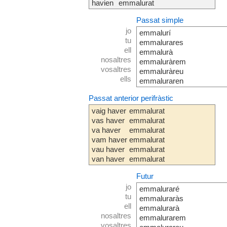
havien
emmalurat
Passat simple
jo
emmalurí
tu
emmalurares
ell
emmalurà
nosaltres
emmaluràrem
vosaltres
emmaluràreu
ells
emmaluraren
Passat anterior perifràstic
vaig haver
emmalurat
vas haver
emmalurat
va haver
emmalurat
vam haver
emmalurat
vau haver
emmalurat
van haver
emmalurat
Futur
jo
emmaluraré
tu
emmaluraràs
ell
emmalurarà
nosaltres
emmalurarem
vosaltres