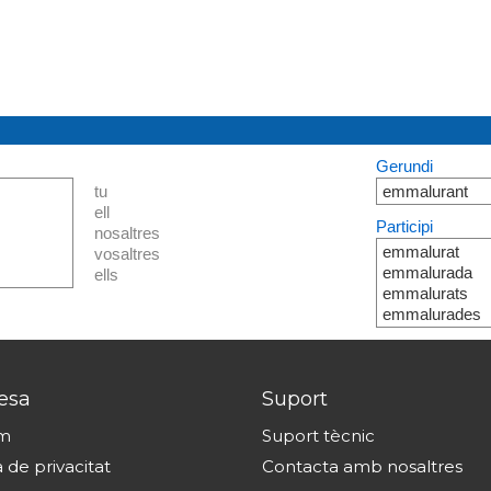
Gerundi
tu
emmalurant
ell
Participi
nosaltres
emmalurat
vosaltres
emmalurada
ells
emmalurats
emmalurades
esa
Suport
om
Suport tècnic
a de privacitat
Contacta amb nosaltres