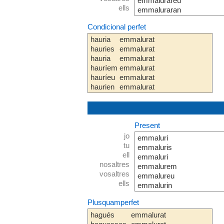
emmalurareu
ells
emmaluraran
Condicional perfet
hauria
emmalurat
hauries
emmalurat
hauria
emmalurat
hauríem
emmalurat
hauríeu
emmalurat
haurien
emmalurat
Present
jo
emmaluri
tu
emmaluris
ell
emmaluri
nosaltres
emmalurem
vosaltres
emmalureu
ells
emmalurin
Plusquamperfet
hagués
emmalurat