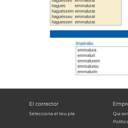
haguesses
emmalurat
hagués
emmalurat
haguéssem
emmalurat
haguésseu
emmalurat
haguessen
emmalurat
Imperatiu
emmalura
emmaluri
emmalurem
emmalureu
emmalurin
El corrector
Empr
Selecciona el teu pla
Qui s
Polític