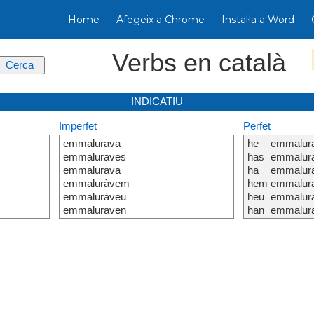
Home
Afegeix a Chrome
Instal·la a Word
Verbs en català
INDICATIU
Imperfet
Perfet
emmalurava
he
emmalur
emmaluraves
has
emmalur
emmalurava
ha
emmalur
emmaluràvem
hem
emmalur
emmaluràveu
heu
emmalur
emmaluraven
han
emmalur