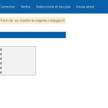
Corrector
Verbs
Selecciona el teu pla
Inicia sesió
Fent clic es mostra la segona conjugació
at
at
at
at
at
at