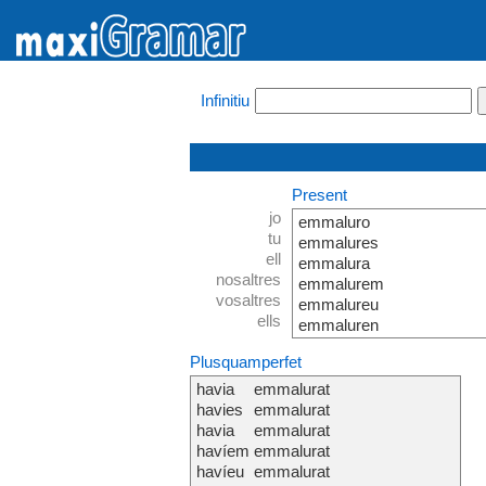
Infinitiu
Present
jo
emmaluro
tu
emmalures
ell
emmalura
nosaltres
emmalurem
vosaltres
emmalureu
ells
emmaluren
Plusquamperfet
havia
emmalurat
havies
emmalurat
havia
emmalurat
havíem
emmalurat
havíeu
emmalurat