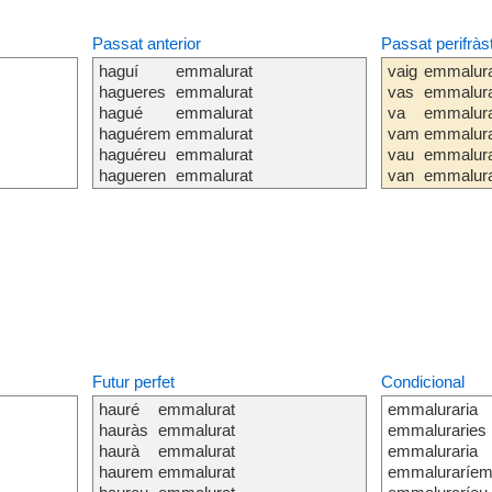
Passat anterior
Passat perifràs
haguí
emmalurat
vaig
emmalur
hagueres
emmalurat
vas
emmalur
hagué
emmalurat
va
emmalur
haguérem
emmalurat
vam
emmalur
haguéreu
emmalurat
vau
emmalur
hagueren
emmalurat
van
emmalur
Futur perfet
Condicional
hauré
emmalurat
emmaluraria
hauràs
emmalurat
emmaluraries
haurà
emmalurat
emmaluraria
haurem
emmalurat
emmaluraríe