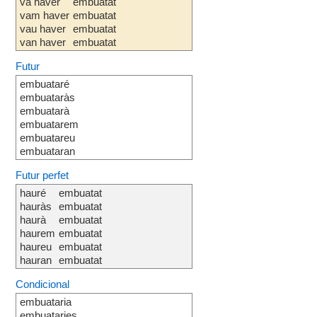
va haver
embuatat
vam haver
embuatat
vau haver
embuatat
van haver
embuatat
Futur
embuataré
embuataràs
embuatarà
embuatarem
embuatareu
embuataran
Futur perfet
hauré
embuatat
hauràs
embuatat
haurà
embuatat
haurem
embuatat
haureu
embuatat
hauran
embuatat
Condicional
embuataria
embuataries