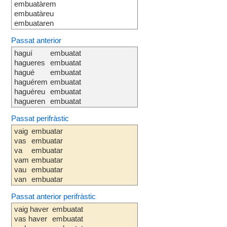
embuatàrem
embuatàreu
embuataren
Passat anterior
haguí
embuatat
hagueres
embuatat
hagué
embuatat
haguérem
embuatat
haguéreu
embuatat
hagueren
embuatat
Passat perifràstic
vaig
embuatar
vas
embuatar
va
embuatar
vam
embuatar
vau
embuatar
van
embuatar
Passat anterior perifràstic
vaig haver
embuatat
vas haver
embuatat