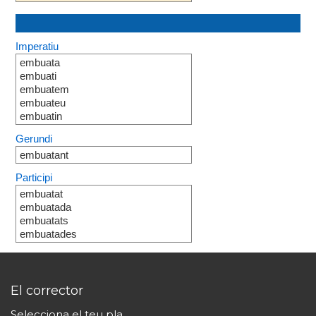
Imperatiu
embuata
embuati
embuatem
embuateu
embuatin
Gerundi
embuatant
Participi
embuatat
embuatada
embuatats
embuatades
El corrector
Selecciona el teu pla