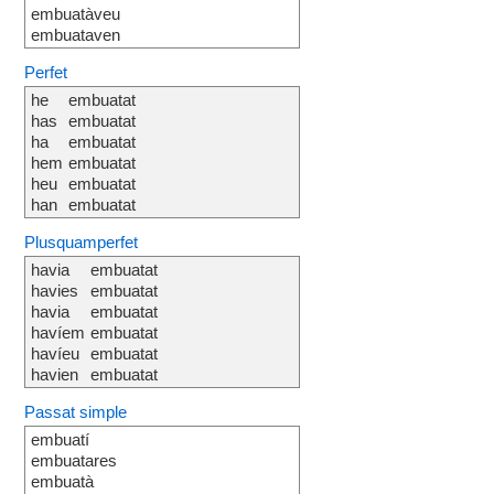
embuatàveu
embuataven
Perfet
he
embuatat
has
embuatat
ha
embuatat
hem
embuatat
heu
embuatat
han
embuatat
Plusquamperfet
havia
embuatat
havies
embuatat
havia
embuatat
havíem
embuatat
havíeu
embuatat
havien
embuatat
Passat simple
embuatí
embuatares
embuatà