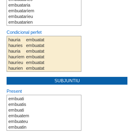
embuataria
embuataríem
embuataríeu
embuatarien
Condicional perfet
hauria
embuatat
hauries
embuatat
hauria
embuatat
hauríem
embuatat
hauríeu
embuatat
haurien
embuatat
SUBJUNTIU
Present
embuati
embuatis
embuati
embuatem
embuateu
embuatin