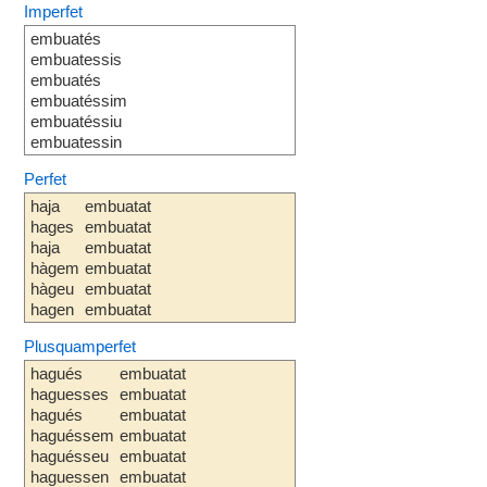
Imperfet
embuatés
embuatessis
embuatés
embuatéssim
embuatéssiu
embuatessin
Perfet
haja
embuatat
hages
embuatat
haja
embuatat
hàgem
embuatat
hàgeu
embuatat
hagen
embuatat
Plusquamperfet
hagués
embuatat
haguesses
embuatat
hagués
embuatat
haguéssem
embuatat
haguésseu
embuatat
haguessen
embuatat