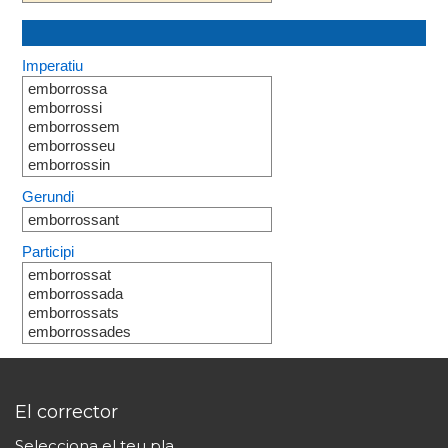
Imperatiu
emborrossa
emborrossi
emborrossem
emborrosseu
emborrossin
Gerundi
emborrossant
Participi
emborrossat
emborrossada
emborrossats
emborrossades
El corrector
Selecciona el teu pla