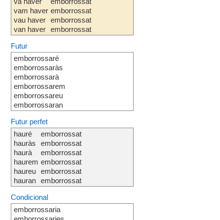
va haver
emborrossat
vam haver
emborrossat
vau haver
emborrossat
van haver
emborrossat
Futur
emborrossaré
emborrossaràs
emborrossarà
emborrossarem
emborrossareu
emborrossaran
Futur perfet
hauré
emborrossat
hauràs
emborrossat
haurà
emborrossat
haurem
emborrossat
haureu
emborrossat
hauran
emborrossat
Condicional
emborrossaria
emborrossaries