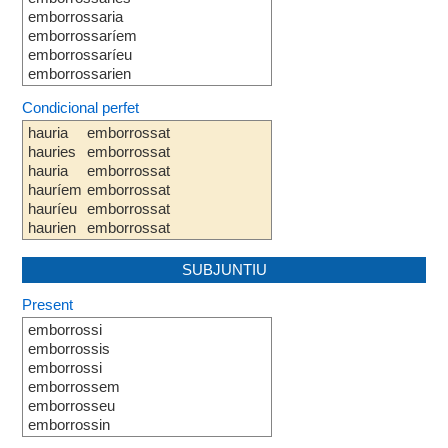
emborrossaria
emborrossaríem
emborrossaríeu
emborrossarien
Condicional perfet
hauria
emborrossat
hauries
emborrossat
hauria
emborrossat
hauríem
emborrossat
hauríeu
emborrossat
haurien
emborrossat
SUBJUNTIU
Present
emborrossi
emborrossis
emborrossi
emborrossem
emborrosseu
emborrossin