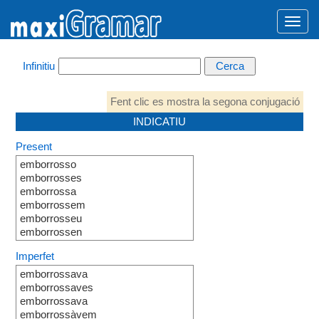
Infinitiu
Fent clic es mostra la segona conjugació
INDICATIU
Present
emborrosso
emborrosses
emborrossa
emborrossem
emborrosseu
emborrossen
Imperfet
emborrossava
emborrossaves
emborrossava
emborrossàvem