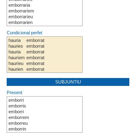
emborraria
emborraríem
emborraríeu
emborrarien
Condicional perfet
hauria
emborrat
hauries
emborrat
hauria
emborrat
hauríem
emborrat
hauríeu
emborrat
haurien
emborrat
SUBJUNTIU
Present
emborri
emborris
emborri
emborrem
emborreu
emborrin