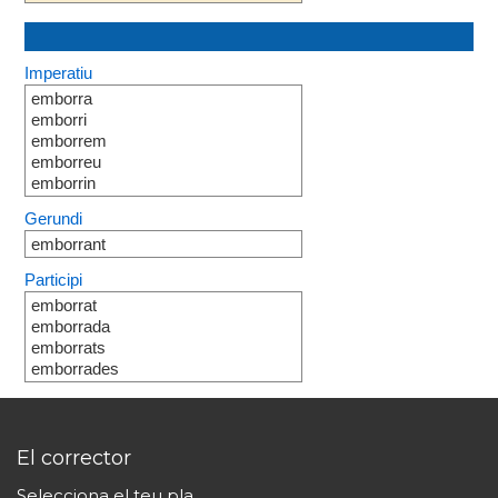
Imperatiu
emborra
emborri
emborrem
emborreu
emborrin
Gerundi
emborrant
Participi
emborrat
emborrada
emborrats
emborrades
El corrector
Selecciona el teu pla