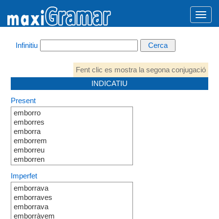
Infinitiu
Fent clic es mostra la segona conjugació
INDICATIU
Present
emborro
emborres
emborra
emborrem
emborreu
emborren
Imperfet
emborrava
emborraves
emborrava
emborràvem