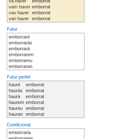
va haver
emborrat
vam haver
emborrat
vau haver
emborrat
van haver
emborrat
Futur
emborraré
emborraràs
emborrarà
emborrarem
emborrareu
emborraran
Futur perfet
hauré
emborrat
hauràs
emborrat
haurà
emborrat
haurem
emborrat
haureu
emborrat
hauran
emborrat
Condicional
emborraria
emborraries