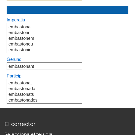
Imperatiu
embastona
embastoni
embastonem
embastoneu
embastonin
Gerundi
embastonant
Participi
embastonat
embastonada
embastonats
embastonades
El corrector
Selecciona el teu pla