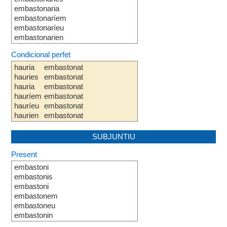
embastonaria
embastonaríem
embastonaríeu
embastonarien
Condicional perfet
hauria
embastonat
hauries
embastonat
hauria
embastonat
hauríem
embastonat
hauríeu
embastonat
haurien
embastonat
SUBJUNTIU
Present
embastoni
embastonis
embastoni
embastonem
embastoneu
embastonin