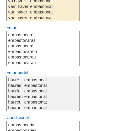
va haver
embastonat
vam haver
embastonat
vau haver
embastonat
van haver
embastonat
Futur
embastonaré
embastonaràs
embastonarà
embastonarem
embastonareu
embastonaran
Futur perfet
hauré
embastonat
hauràs
embastonat
haurà
embastonat
haurem
embastonat
haureu
embastonat
hauran
embastonat
Condicional
embastonaria
embastonaries