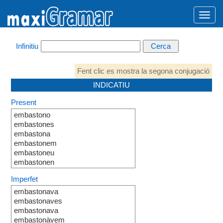
Infinitiu
Fent clic es mostra la segona conjugació
INDICATIU
Present
embastono
embastones
embastona
embastonem
embastoneu
embastonen
Imperfet
embastonava
embastonaves
embastonava
embastonàvem