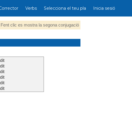
Corrector
Verbs
Selecciona el teu pla
Inicia sesió
Fent clic es mostra la segona conjugació
dit
dit
dit
dit
dit
dit