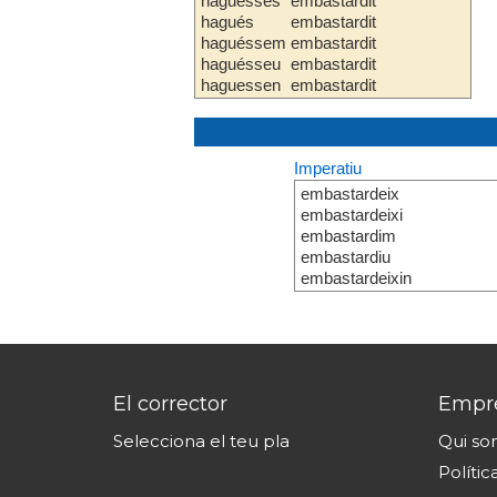
haguesses
embastardit
hagués
embastardit
haguéssem
embastardit
haguésseu
embastardit
haguessen
embastardit
Imperatiu
embastardeix
embastardeixi
embastardim
embastardiu
embastardeixin
El corrector
Empr
Selecciona el teu pla
Qui s
Polític