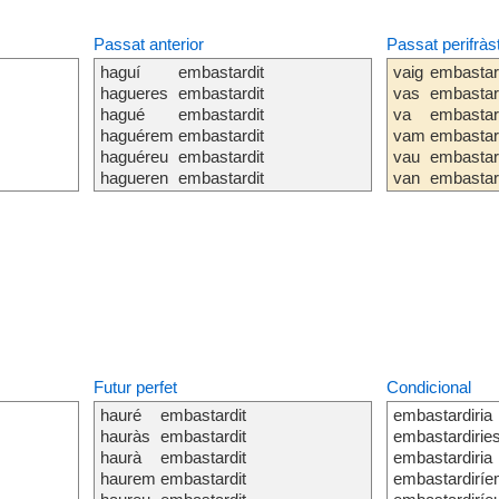
Passat anterior
Passat perifràs
haguí
embastardit
vaig
embastar
hagueres
embastardit
vas
embastar
hagué
embastardit
va
embastar
haguérem
embastardit
vam
embastar
haguéreu
embastardit
vau
embastar
hagueren
embastardit
van
embastar
Futur perfet
Condicional
hauré
embastardit
embastardiria
hauràs
embastardit
embastardirie
haurà
embastardit
embastardiria
haurem
embastardit
embastardirí