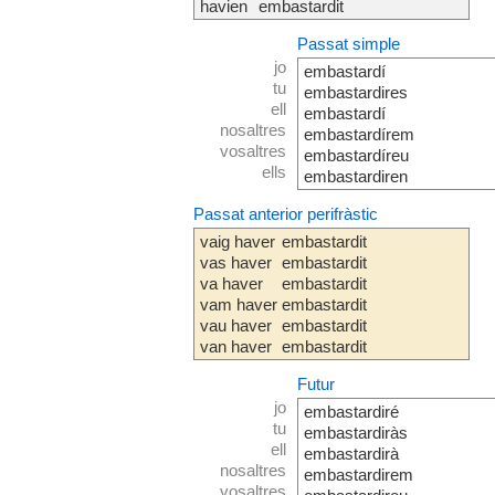
havien
embastardit
Passat simple
jo
embastardí
tu
embastardires
ell
embastardí
nosaltres
embastardírem
vosaltres
embastardíreu
ells
embastardiren
Passat anterior perifràstic
vaig haver
embastardit
vas haver
embastardit
va haver
embastardit
vam haver
embastardit
vau haver
embastardit
van haver
embastardit
Futur
jo
embastardiré
tu
embastardiràs
ell
embastardirà
nosaltres
embastardirem
vosaltres