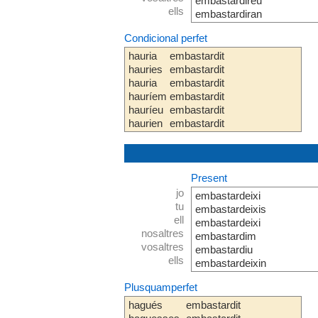
embastardireu
ells
embastardiran
Condicional perfet
hauria
embastardit
hauries
embastardit
hauria
embastardit
hauríem
embastardit
hauríeu
embastardit
haurien
embastardit
Present
jo
embastardeixi
tu
embastardeixis
ell
embastardeixi
nosaltres
embastardim
vosaltres
embastardiu
ells
embastardeixin
Plusquamperfet
hagués
embastardit