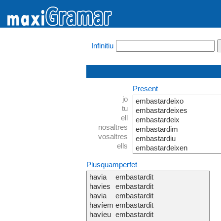
Infinitiu
Present
jo
embastardeixo
tu
embastardeixes
ell
embastardeix
nosaltres
embastardim
vosaltres
embastardiu
ells
embastardeixen
Plusquamperfet
havia
embastardit
havies
embastardit
havia
embastardit
havíem
embastardit
havíeu
embastardit