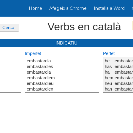
Home
Afegeix a Chrome
Instal·la a Word
Verbs en català
INDICATIU
Imperfet
Perfet
embastardia
he
embastar
embastardies
has
embastar
embastardia
ha
embastar
embastardíem
hem
embastar
embastardíeu
heu
embastar
embastardien
han
embastar