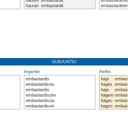
haureu
embastardit
embastardiríe
hauran
embastardit
embastardirie
SUBJUNTIU
Imperfet
Perfet
embastardís
haja
embast
embastardissis
hages
embast
embastardís
haja
embast
embastardíssim
hàgem
embast
embastardíssiu
hàgeu
embast
embastardissin
hagen
embast