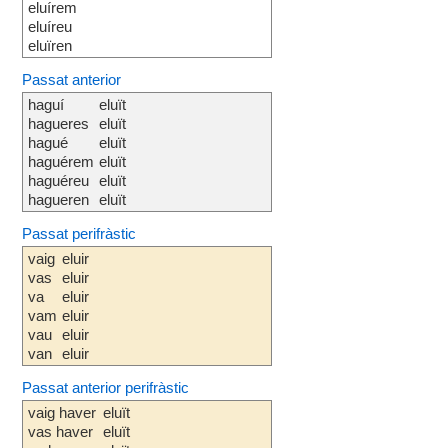
eluírem
eluíreu
eluïren
Passat anterior
haguí
eluït
hagueres
eluït
hagué
eluït
haguérem
eluït
haguéreu
eluït
hagueren
eluït
Passat perifràstic
vaig
eluir
vas
eluir
va
eluir
vam
eluir
vau
eluir
van
eluir
Passat anterior perifràstic
vaig haver
eluït
vas haver
eluït