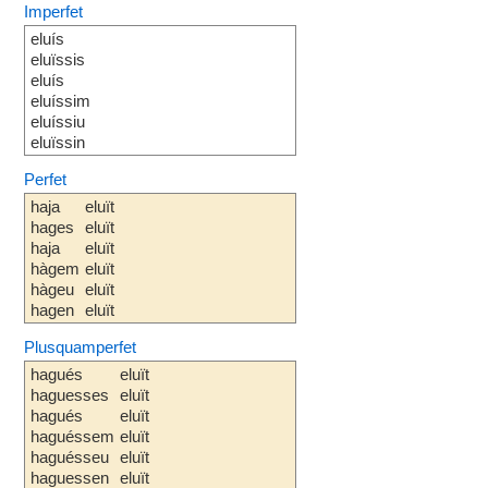
Imperfet
eluís
eluïssis
eluís
eluíssim
eluíssiu
eluïssin
Perfet
haja
eluït
hages
eluït
haja
eluït
hàgem
eluït
hàgeu
eluït
hagen
eluït
Plusquamperfet
hagués
eluït
haguesses
eluït
hagués
eluït
haguéssem
eluït
haguésseu
eluït
haguessen
eluït