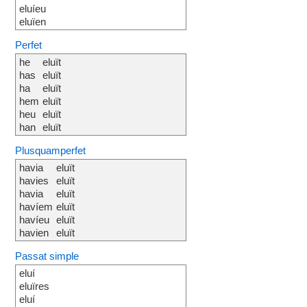
eluíeu
eluïen
Perfet
he
eluït
has
eluït
ha
eluït
hem
eluït
heu
eluït
han
eluït
Plusquamperfet
havia
eluït
havies
eluït
havia
eluït
havíem
eluït
havíeu
eluït
havien
eluït
Passat simple
eluí
eluïres
eluí