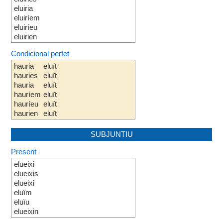
eluiria
eluiríem
eluiríeu
eluirien
Condicional perfet
hauria
eluït
hauries
eluït
hauria
eluït
hauríem
eluït
hauríeu
eluït
haurien
eluït
SUBJUNTIU
Present
elueixi
elueixis
elueixi
eluïm
eluïu
elueixin