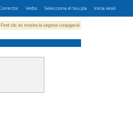
Corrector
Verbs
Selecciona el teu pla
Inicia sesió
Fent clic es mostra la segona conjugació