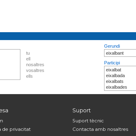
Gerundi
tu
eixalbant
ell
Participi
nosaltres
eixalbat
vosaltres
eixalbada
ells
eixalbats
eixalbades
esa
Suport
om
Suport tècnic
a de privacitat
Contacta amb nosaltres