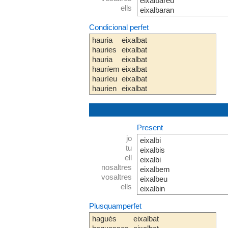
eixalbareu
ells
eixalbaran
Condicional perfet
hauria
eixalbat
hauries
eixalbat
hauria
eixalbat
hauríem
eixalbat
hauríeu
eixalbat
haurien
eixalbat
Present
jo
eixalbi
tu
eixalbis
ell
eixalbi
nosaltres
eixalbem
vosaltres
eixalbeu
ells
eixalbin
Plusquamperfet
hagués
eixalbat