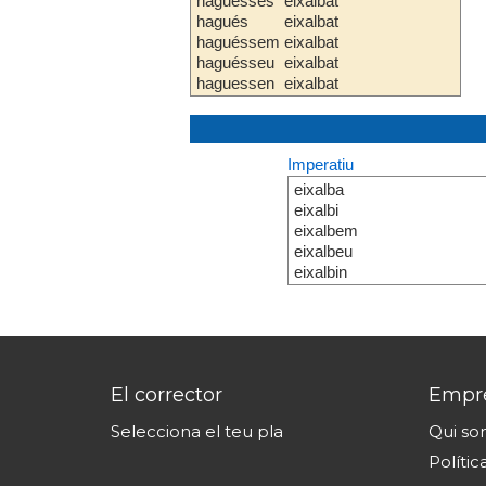
haguesses
eixalbat
hagués
eixalbat
haguéssem
eixalbat
haguésseu
eixalbat
haguessen
eixalbat
Imperatiu
eixalba
eixalbi
eixalbem
eixalbeu
eixalbin
El corrector
Empr
Selecciona el teu pla
Qui s
Polític