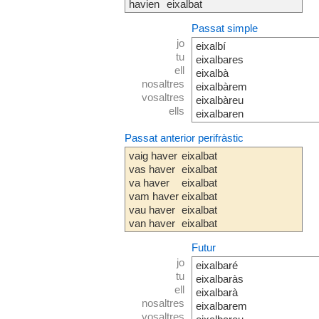
havien
eixalbat
Passat simple
jo
eixalbí
tu
eixalbares
ell
eixalbà
nosaltres
eixalbàrem
vosaltres
eixalbàreu
ells
eixalbaren
Passat anterior perifràstic
vaig haver
eixalbat
vas haver
eixalbat
va haver
eixalbat
vam haver
eixalbat
vau haver
eixalbat
van haver
eixalbat
Futur
jo
eixalbaré
tu
eixalbaràs
ell
eixalbarà
nosaltres
eixalbarem
vosaltres