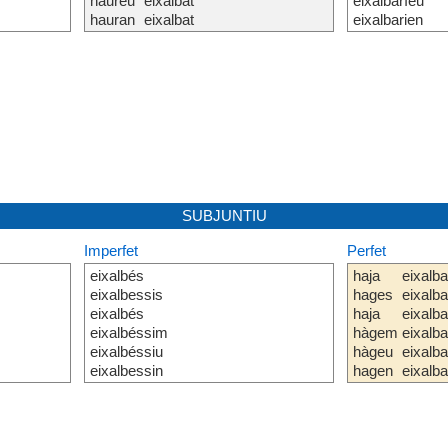
haureu
eixalbat
eixalbaríeu
hauran
eixalbat
eixalbarien
SUBJUNTIU
Imperfet
Perfet
eixalbés
haja
eixalba
eixalbessis
hages
eixalba
eixalbés
haja
eixalba
eixalbéssim
hàgem
eixalba
eixalbéssiu
hàgeu
eixalba
eixalbessin
hagen
eixalba