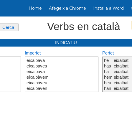
Home
Afegeix a Chrome
Instal·la a Word
Verbs en català
INDICATIU
Imperfet
Perfet
eixalbava
he
eixalbat
eixalbaves
has
eixalbat
eixalbava
ha
eixalbat
eixalbàvem
hem
eixalbat
eixalbàveu
heu
eixalbat
eixalbaven
han
eixalbat