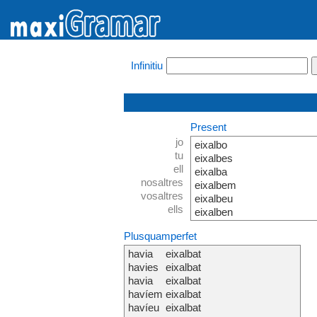
Infinitiu
Present
jo
eixalbo
tu
eixalbes
ell
eixalba
nosaltres
eixalbem
vosaltres
eixalbeu
ells
eixalben
Plusquamperfet
havia
eixalbat
havies
eixalbat
havia
eixalbat
havíem
eixalbat
havíeu
eixalbat