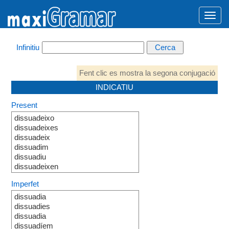
Infinitiu
Fent clic es mostra la segona conjugació
INDICATIU
Present
dissuadeixo
dissuadeixes
dissuadeix
dissuadim
dissuadiu
dissuadeixen
Imperfet
dissuadia
dissuadies
dissuadia
dissuadíem