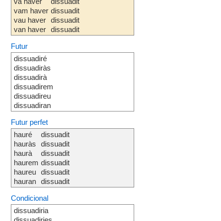
va haver
dissuadit
vam haver
dissuadit
vau haver
dissuadit
van haver
dissuadit
Futur
dissuadiré
dissuadiràs
dissuadirà
dissuadirem
dissuadireu
dissuadiran
Futur perfet
hauré
dissuadit
hauràs
dissuadit
haurà
dissuadit
haurem
dissuadit
haureu
dissuadit
hauran
dissuadit
Condicional
dissuadiria
dissuadiries