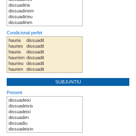
dissuadiria
dissuadiríem
dissuadiríeu
dissuadirien
Condicional perfet
hauria
dissuadit
hauries
dissuadit
hauria
dissuadit
hauríem
dissuadit
hauríeu
dissuadit
haurien
dissuadit
SUBJUNTIU
Present
dissuadeixi
dissuadeixis
dissuadeixi
dissuadim
dissuadiu
dissuadeixin