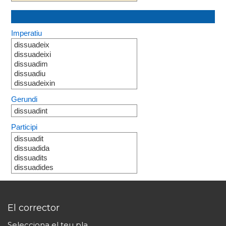
Imperatiu
dissuadeix
dissuadeixi
dissuadim
dissuadiu
dissuadeixin
Gerundi
dissuadint
Participi
dissuadit
dissuadida
dissuadits
dissuadides
El corrector
Selecciona el teu pla