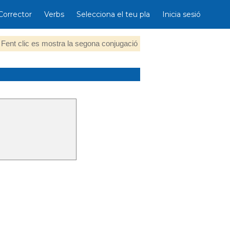
Corrector
Verbs
Selecciona el teu pla
Inicia sesió
Fent clic es mostra la segona conjugació