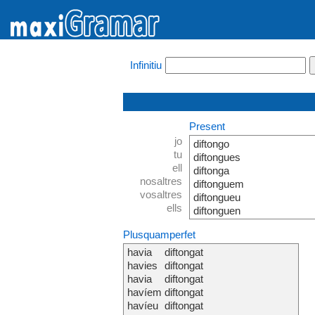
Infinitiu
Present
jo
diftongo
tu
diftongues
ell
diftonga
nosaltres
diftonguem
vosaltres
diftongueu
ells
diftonguen
Plusquamperfet
havia
diftongat
havies
diftongat
havia
diftongat
havíem
diftongat
havíeu
diftongat