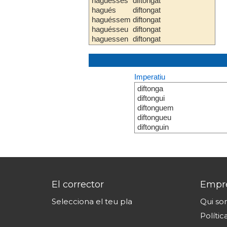
haguesses
diftongat
hagués
diftongat
haguéssem
diftongat
haguésseu
diftongat
haguessen
diftongat
Imperatiu
diftonga
diftongui
diftonguem
diftongueu
diftonguin
El corrector
Empr
Selecciona el teu pla
Qui s
Polític