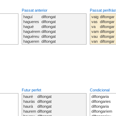
Passat anterior
Passat perifràs
haguí
diftongat
vaig
diftongar
hagueres
diftongat
vas
diftongar
hagué
diftongat
va
diftongar
haguérem
diftongat
vam
diftongar
haguéreu
diftongat
vau
diftongar
hagueren
diftongat
van
diftongar
Futur perfet
Condicional
hauré
diftongat
diftongaria
hauràs
diftongat
diftongaries
haurà
diftongat
diftongaria
haurem
diftongat
diftongaríem