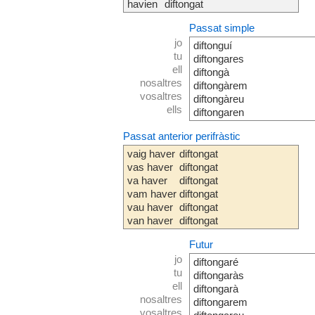
havien
diftongat
Passat simple
jo
diftonguí
tu
diftongares
ell
diftongà
nosaltres
diftongàrem
vosaltres
diftongàreu
ells
diftongaren
Passat anterior perifràstic
vaig haver
diftongat
vas haver
diftongat
va haver
diftongat
vam haver
diftongat
vau haver
diftongat
van haver
diftongat
Futur
jo
diftongaré
tu
diftongaràs
ell
diftongarà
nosaltres
diftongarem
vosaltres