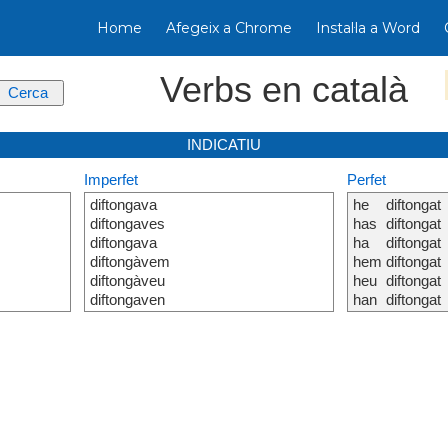
Home
Afegeix a Chrome
Instal·la a Word
Verbs en català
INDICATIU
Imperfet
Perfet
diftongava
he
diftongat
diftongaves
has
diftongat
diftongava
ha
diftongat
diftongàvem
hem
diftongat
diftongàveu
heu
diftongat
diftongaven
han
diftongat