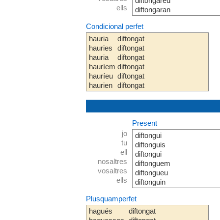
diftongareu
ells
diftongaran
Condicional perfet
hauria
diftongat
hauries
diftongat
hauria
diftongat
hauríem
diftongat
hauríeu
diftongat
haurien
diftongat
Present
jo
diftongui
tu
diftonguis
ell
diftongui
nosaltres
diftonguem
vosaltres
diftongueu
ells
diftonguin
Plusquamperfet
hagués
diftongat