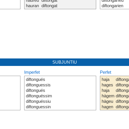
haureu
diftongat
diftongaríeu
hauran
diftongat
diftongarien
SUBJUNTIU
Imperfet
Perfet
diftongués
haja
diftong
diftonguessis
hages
diftong
diftongués
haja
diftong
diftonguéssim
hàgem
diftong
diftonguéssiu
hàgeu
diftong
diftonguessin
hagen
diftong