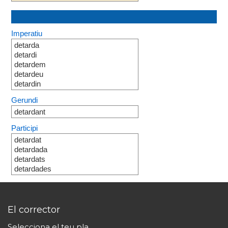
Imperatiu
detarda
detardi
detardem
detardeu
detardin
Gerundi
detardant
Participi
detardat
detardada
detardats
detardades
El corrector
Selecciona el teu pla