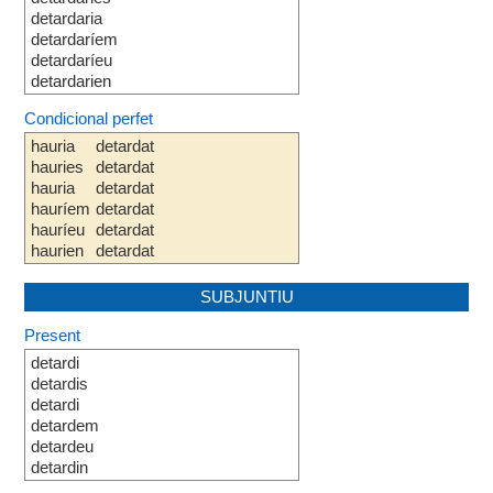
detardaria
detardaríem
detardaríeu
detardarien
Condicional perfet
hauria
detardat
hauries
detardat
hauria
detardat
hauríem
detardat
hauríeu
detardat
haurien
detardat
SUBJUNTIU
Present
detardi
detardis
detardi
detardem
detardeu
detardin