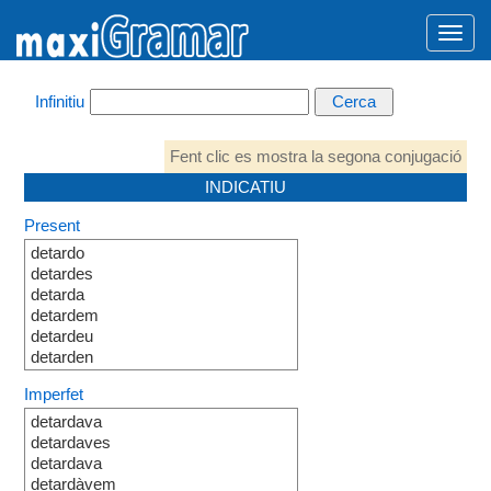
Infinitiu
Fent clic es mostra la segona conjugació
INDICATIU
Present
detardo
detardes
detarda
detardem
detardeu
detarden
Imperfet
detardava
detardaves
detardava
detardàvem