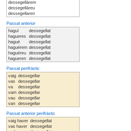
dessegellàrem
dessegellàreu
dessegellaren
Passat anterior
haguí
dessegellat
hagueres
dessegellat
hagué
dessegellat
haguérem
dessegellat
haguéreu
dessegellat
hagueren
dessegellat
Passat perifràstic
vaig
dessegellar
vas
dessegellar
va
dessegellar
vam
dessegellar
vau
dessegellar
van
dessegellar
Passat anterior perifràstic
vaig haver
dessegellat
vas haver
dessegellat