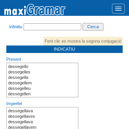
Infinitiu
Fent clic es mostra la segona conjugació
INDICATIU
Present
dessegello
dessegelles
dessegella
dessegellem
dessegelleu
dessegellen
Imperfet
dessegellava
dessegellaves
dessegellava
dessegellàvem