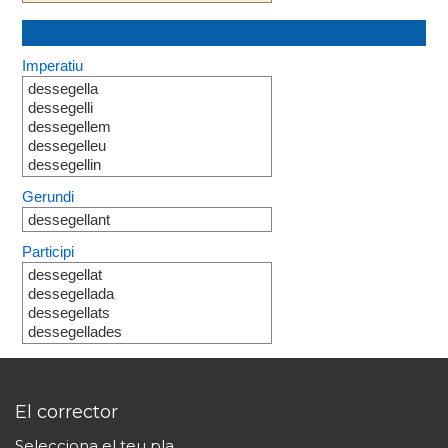
Imperatiu
dessegella
dessegelli
dessegellem
dessegelleu
dessegellin
Gerundi
dessegellant
Participi
dessegellat
dessegellada
dessegellats
dessegellades
El corrector
Selecciona el teu pla