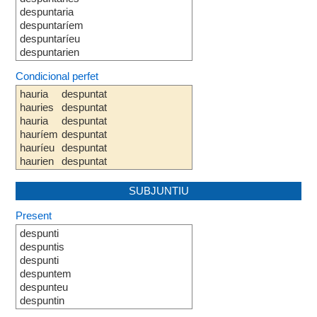
despuntaria
despuntaríem
despuntaríeu
despuntarien
Condicional perfet
hauria
despuntat
hauries
despuntat
hauria
despuntat
hauríem
despuntat
hauríeu
despuntat
haurien
despuntat
SUBJUNTIU
Present
despunti
despuntis
despunti
despuntem
despunteu
despuntin