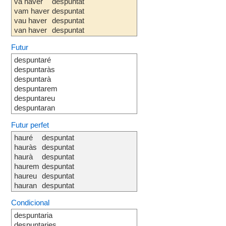
va haver
despuntat
vam haver
despuntat
vau haver
despuntat
van haver
despuntat
Futur
despuntaré
despuntaràs
despuntarà
despuntarem
despuntareu
despuntaran
Futur perfet
hauré
despuntat
hauràs
despuntat
haurà
despuntat
haurem
despuntat
haureu
despuntat
hauran
despuntat
Condicional
despuntaria
despuntaries