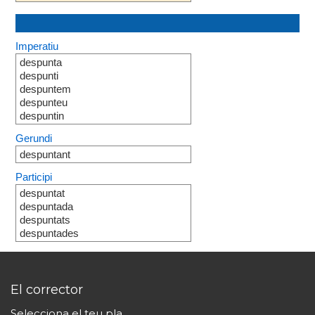
Imperatiu
despunta
despunti
despuntem
despunteu
despuntin
Gerundi
despuntant
Participi
despuntat
despuntada
despuntats
despuntades
El corrector
Selecciona el teu pla