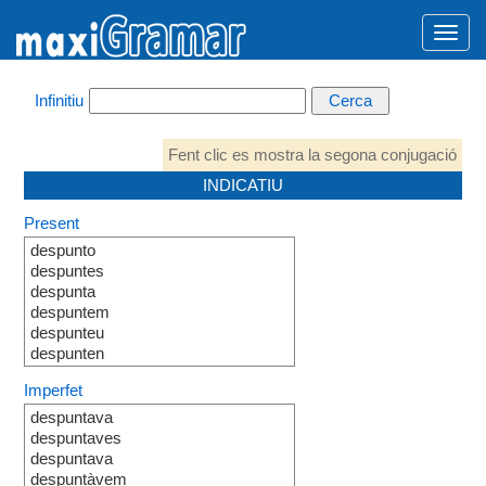
Infinitiu
Fent clic es mostra la segona conjugació
INDICATIU
Present
despunto
despuntes
despunta
despuntem
despunteu
despunten
Imperfet
despuntava
despuntaves
despuntava
despuntàvem