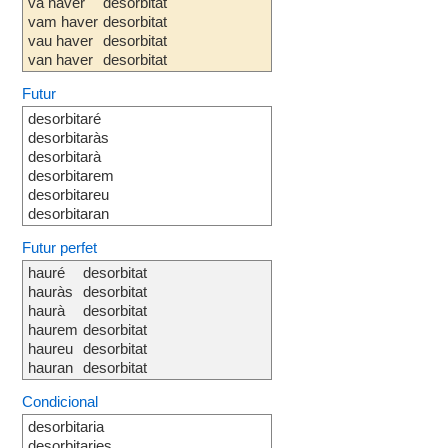
va haver
desorbitat
vam haver
desorbitat
vau haver
desorbitat
van haver
desorbitat
Futur
desorbitaré
desorbitaràs
desorbitarà
desorbitarem
desorbitareu
desorbitaran
Futur perfet
hauré
desorbitat
hauràs
desorbitat
haurà
desorbitat
haurem
desorbitat
haureu
desorbitat
hauran
desorbitat
Condicional
desorbitaria
desorbitaries