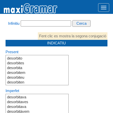
Infinitiu
Fent clic es mostra la segona conjugació
INDICATIU
Present
desorbito
desorbites
desorbita
desorbitem
desorbiteu
desorbiten
Imperfet
desorbitava
desorbitaves
desorbitava
desorbitàvem