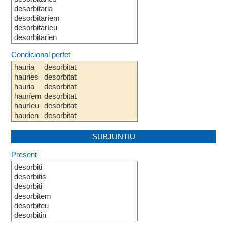
desorbitaria
desorbitaríem
desorbitaríeu
desorbitarien
Condicional perfet
hauria
desorbitat
hauries
desorbitat
hauria
desorbitat
hauríem
desorbitat
hauríeu
desorbitat
haurien
desorbitat
SUBJUNTIU
Present
desorbiti
desorbitis
desorbiti
desorbitem
desorbiteu
desorbitin