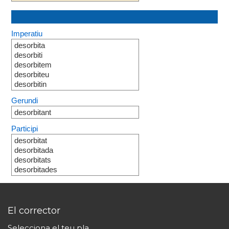
Imperatiu
desorbita
desorbiti
desorbitem
desorbiteu
desorbitin
Gerundi
desorbitant
Participi
desorbitat
desorbitada
desorbitats
desorbitades
El corrector
Selecciona el teu pla