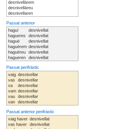
desnivellàrem
desnivellàreu
desnivellaren
Passat anterior
haguí
desnivellat
hagueres
desnivellat
hagué
desnivellat
haguérem
desnivellat
haguéreu
desnivellat
hagueren
desnivellat
Passat perifràstic
vaig
desnivellar
vas
desnivellar
va
desnivellar
vam
desnivellar
vau
desnivellar
van
desnivellar
Passat anterior perifràstic
vaig haver
desnivellat
vas haver
desnivellat