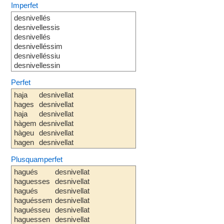
Imperfet
desnivellés
desnivellessis
desnivellés
desnivelléssim
desnivelléssiu
desnivellessin
Perfet
haja
desnivellat
hages
desnivellat
haja
desnivellat
hàgem
desnivellat
hàgeu
desnivellat
hagen
desnivellat
Plusquamperfet
hagués
desnivellat
haguesses
desnivellat
hagués
desnivellat
haguéssem
desnivellat
haguésseu
desnivellat
haguessen
desnivellat