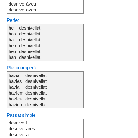
desnivellàveu
desnivellaven
Perfet
he
desnivellat
has
desnivellat
ha
desnivellat
hem
desnivellat
heu
desnivellat
han
desnivellat
Plusquamperfet
havia
desnivellat
havies
desnivellat
havia
desnivellat
havíem
desnivellat
havíeu
desnivellat
havien
desnivellat
Passat simple
desnivellí
desnivellares
desnivellà