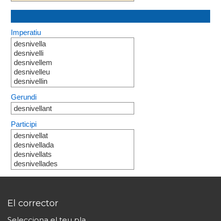
Imperatiu
desnivella
desnivelli
desnivellem
desnivelleu
desnivellin
Gerundi
desnivellant
Participi
desnivellat
desnivellada
desnivellats
desnivellades
El corrector
Selecciona el teu pla