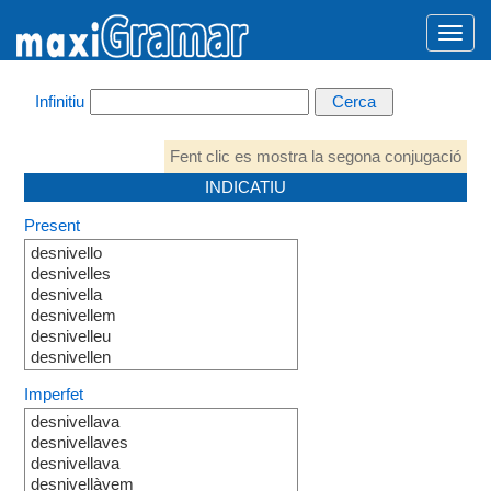
Infinitiu
Fent clic es mostra la segona conjugació
INDICATIU
Present
desnivello
desnivelles
desnivella
desnivellem
desnivelleu
desnivellen
Imperfet
desnivellava
desnivellaves
desnivellava
desnivellàvem