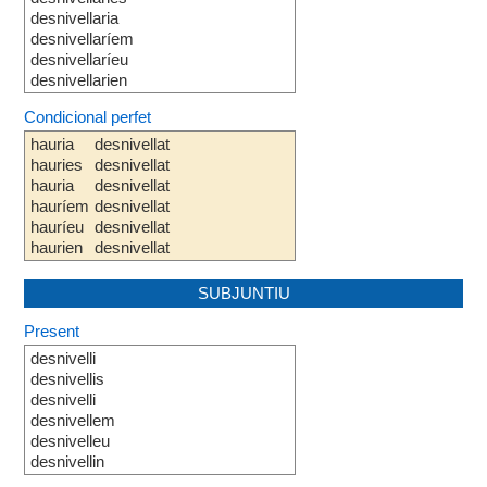
desnivellaria
desnivellaríem
desnivellaríeu
desnivellarien
Condicional perfet
hauria
desnivellat
hauries
desnivellat
hauria
desnivellat
hauríem
desnivellat
hauríeu
desnivellat
haurien
desnivellat
SUBJUNTIU
Present
desnivelli
desnivellis
desnivelli
desnivellem
desnivelleu
desnivellin