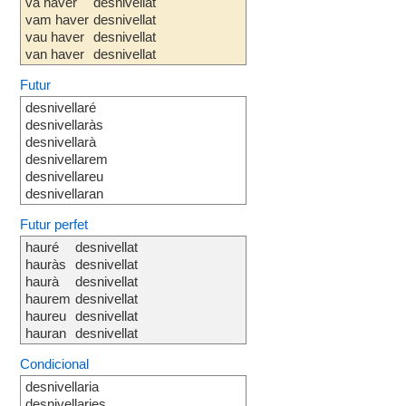
va haver
desnivellat
vam haver
desnivellat
vau haver
desnivellat
van haver
desnivellat
Futur
desnivellaré
desnivellaràs
desnivellarà
desnivellarem
desnivellareu
desnivellaran
Futur perfet
hauré
desnivellat
hauràs
desnivellat
haurà
desnivellat
haurem
desnivellat
haureu
desnivellat
hauran
desnivellat
Condicional
desnivellaria
desnivellaries