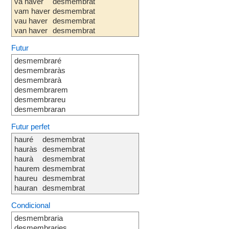
va haver
desmembrat
vam haver
desmembrat
vau haver
desmembrat
van haver
desmembrat
Futur
desmembraré
desmembraràs
desmembrarà
desmembrarem
desmembrareu
desmembraran
Futur perfet
hauré
desmembrat
hauràs
desmembrat
haurà
desmembrat
haurem
desmembrat
haureu
desmembrat
hauran
desmembrat
Condicional
desmembraria
desmembraries