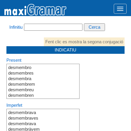
Infinitiu
Fent clic es mostra la segona conjugació
INDICATIU
Present
desmembro
desmembres
desmembra
desmembrem
desmembreu
desmembren
Imperfet
desmembrava
desmembraves
desmembrava
desmembràvem