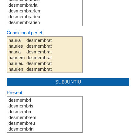
desmembraria
desmembraríem
desmembraríeu
desmembrarien
Condicional perfet
hauria
desmembrat
hauries
desmembrat
hauria
desmembrat
hauríem
desmembrat
hauríeu
desmembrat
haurien
desmembrat
SUBJUNTIU
Present
desmembri
desmembris
desmembri
desmembrem
desmembreu
desmembrin