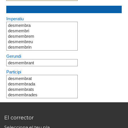
Imperatiu
desmembra
desmembri
desmembrem
desmembreu
desmembrin
Gerundi
desmembrant
Participi
desmembrat
desmembrada
desmembrats
desmembrades
El corrector
Selecciona el teu pla