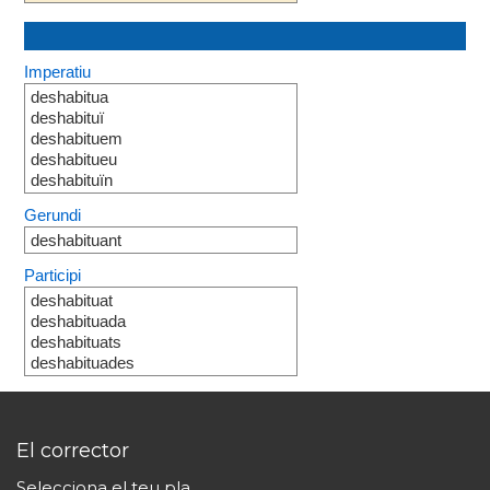
Imperatiu
deshabitua
deshabituï
deshabituem
deshabitueu
deshabituïn
Gerundi
deshabituant
Participi
deshabituat
deshabituada
deshabituats
deshabituades
El corrector
Selecciona el teu pla