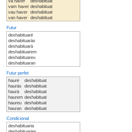
va haver
deshabituat
vam haver
deshabituat
vau haver
deshabituat
van haver
deshabituat
Futur
deshabituaré
deshabituaràs
deshabituarà
deshabituarem
deshabituareu
deshabituaran
Futur perfet
hauré
deshabituat
hauràs
deshabituat
haurà
deshabituat
haurem
deshabituat
haureu
deshabituat
hauran
deshabituat
Condicional
deshabituaria
deshabituaries