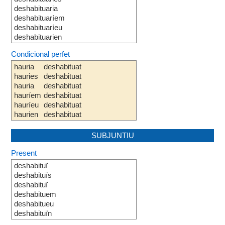
deshabituaria
deshabituaríem
deshabituaríeu
deshabituarien
Condicional perfet
hauria
deshabituat
hauries
deshabituat
hauria
deshabituat
hauríem
deshabituat
hauríeu
deshabituat
haurien
deshabituat
SUBJUNTIU
Present
deshabituï
deshabituïs
deshabituï
deshabituem
deshabitueu
deshabituïn