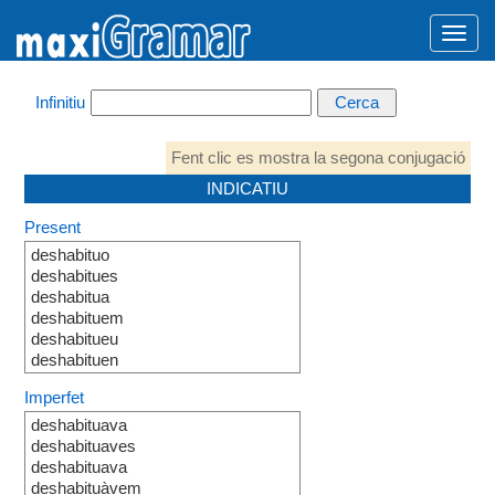
Infinitiu
Fent clic es mostra la segona conjugació
INDICATIU
Present
deshabituo
deshabitues
deshabitua
deshabituem
deshabitueu
deshabituen
Imperfet
deshabituava
deshabituaves
deshabituava
deshabituàvem