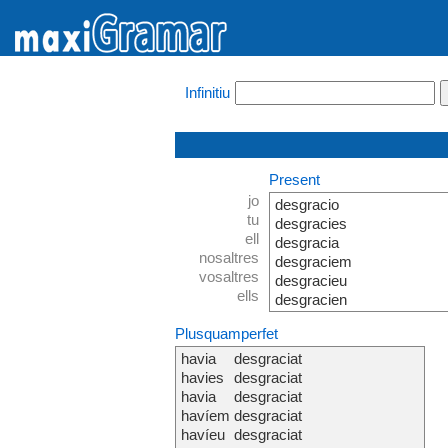
Infinitiu
Present
jo
desgracio
tu
desgracies
ell
desgracia
nosaltres
desgraciem
vosaltres
desgracieu
ells
desgracien
Plusquamperfet
havia
desgraciat
havies
desgraciat
havia
desgraciat
havíem
desgraciat
havíeu
desgraciat