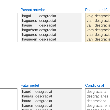
Passat anterior
Passat perifràs
haguí
desgraciat
vaig
desgraci
hagueres
desgraciat
vas
desgraci
hagué
desgraciat
va
desgraci
haguérem
desgraciat
vam
desgraci
haguéreu
desgraciat
vau
desgraci
hagueren
desgraciat
van
desgraci
Futur perfet
Condicional
hauré
desgraciat
desgraciaria
hauràs
desgraciat
desgraciaries
haurà
desgraciat
desgraciaria
haurem
desgraciat
desgraciaríem