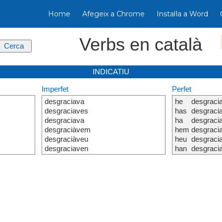
Home
Afegeix a Chrome
Instal·la a Word
Verbs en català
INDICATIU
Imperfet
Perfet
desgraciava
he
desgracia
desgraciaves
has
desgracia
desgraciava
ha
desgracia
desgraciàvem
hem
desgracia
desgraciàveu
heu
desgracia
desgraciaven
han
desgracia