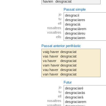
havien
desgraciat
Passat simple
jo
desgracií
tu
desgraciares
ell
desgracià
nosaltres
desgraciàrem
vosaltres
desgraciàreu
ells
desgraciaren
Passat anterior perifràstic
vaig haver
desgraciat
vas haver
desgraciat
va haver
desgraciat
vam haver
desgraciat
vau haver
desgraciat
van haver
desgraciat
Futur
jo
desgraciaré
tu
desgraciaràs
ell
desgraciarà
nosaltres
desgraciarem
vosaltres