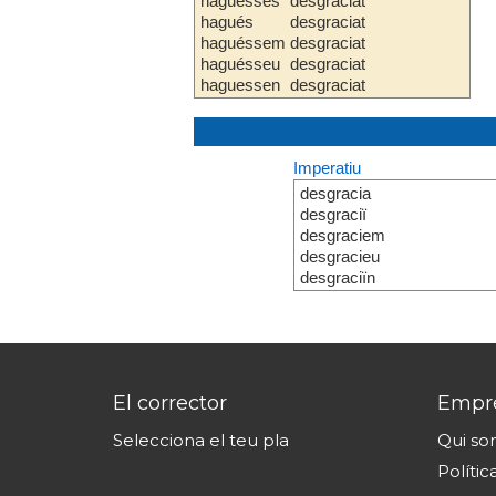
haguesses
desgraciat
hagués
desgraciat
haguéssem
desgraciat
haguésseu
desgraciat
haguessen
desgraciat
Imperatiu
desgracia
desgraciï
desgraciem
desgracieu
desgraciïn
El corrector
Empr
Selecciona el teu pla
Qui s
Polític