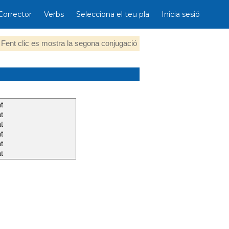
Corrector
Verbs
Selecciona el teu pla
Inicia sesió
Fent clic es mostra la segona conjugació
t
t
t
t
t
t