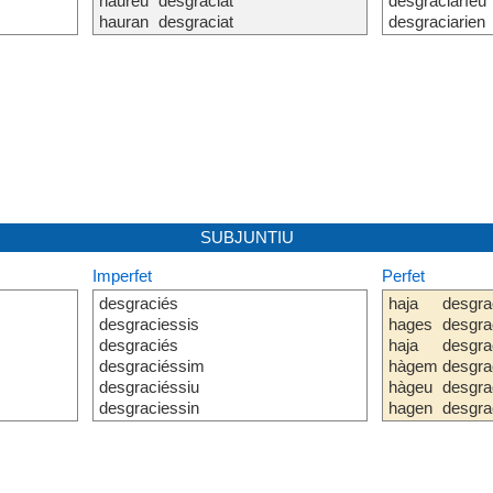
haureu
desgraciat
desgraciaríeu
hauran
desgraciat
desgraciarien
SUBJUNTIU
Imperfet
Perfet
desgraciés
haja
desgra
desgraciessis
hages
desgra
desgraciés
haja
desgra
desgraciéssim
hàgem
desgra
desgraciéssiu
hàgeu
desgra
desgraciessin
hagen
desgra