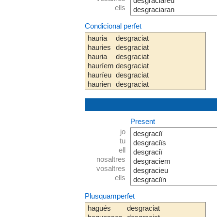
desgraciareu
ells
desgraciaran
Condicional perfet
hauria
desgraciat
hauries
desgraciat
hauria
desgraciat
hauríem
desgraciat
hauríeu
desgraciat
haurien
desgraciat
Present
jo
desgraciï
tu
desgraciïs
ell
desgraciï
nosaltres
desgraciem
vosaltres
desgracieu
ells
desgraciïn
Plusquamperfet
hagués
desgraciat