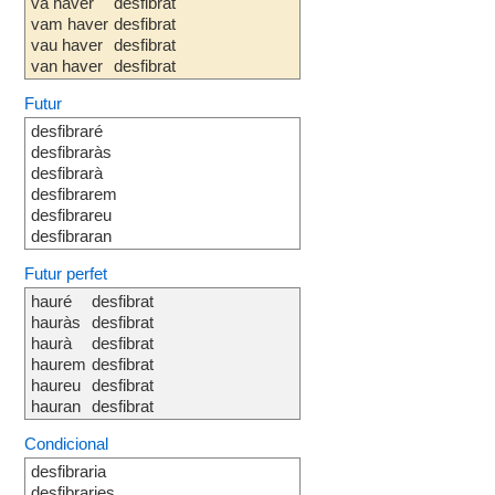
va haver
desfibrat
vam haver
desfibrat
vau haver
desfibrat
van haver
desfibrat
Futur
desfibraré
desfibraràs
desfibrarà
desfibrarem
desfibrareu
desfibraran
Futur perfet
hauré
desfibrat
hauràs
desfibrat
haurà
desfibrat
haurem
desfibrat
haureu
desfibrat
hauran
desfibrat
Condicional
desfibraria
desfibraries