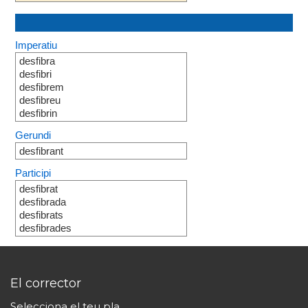
Imperatiu
desfibra
desfibri
desfibrem
desfibreu
desfibrin
Gerundi
desfibrant
Participi
desfibrat
desfibrada
desfibrats
desfibrades
El corrector
Selecciona el teu pla