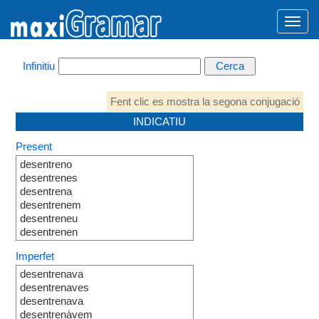
Infinitiu
Fent clic es mostra la segona conjugació
INDICATIU
Present
desentreno
desentrenes
desentrena
desentrenem
desentreneu
desentrenen
Imperfet
desentrenava
desentrenaves
desentrenava
desentrenàvem