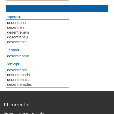
Imperatiu
desentrena
desentreni
desentrenem
desentreneu
desentrenin
Gerundi
desentrenant
Participi
desentrenat
desentrenada
desentrenats
desentrenades
El corrector
Selecciona el teu pla