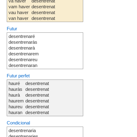
va haver
desentrenat
vam haver
desentrenat
vau haver
desentrenat
van haver
desentrenat
Futur
desentrenaré
desentrenaràs
desentrenarà
desentrenarem
desentrenareu
desentrenaran
Futur perfet
hauré
desentrenat
hauràs
desentrenat
haurà
desentrenat
haurem
desentrenat
haureu
desentrenat
hauran
desentrenat
Condicional
desentrenaria
desentrenaries