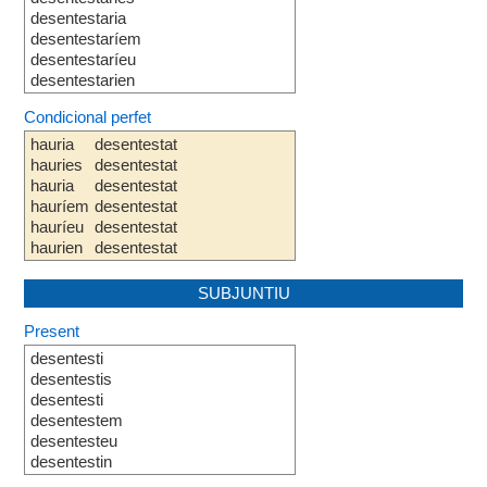
desentestaria
desentestaríem
desentestaríeu
desentestarien
Condicional perfet
hauria
desentestat
hauries
desentestat
hauria
desentestat
hauríem
desentestat
hauríeu
desentestat
haurien
desentestat
SUBJUNTIU
Present
desentesti
desentestis
desentesti
desentestem
desentesteu
desentestin