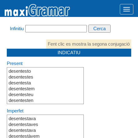
Infinitiu
Fent clic es mostra la segona conjugació
INDICATIU
Present
desentesto
desentestes
desentesta
desentestem
desentesteu
desentesten
Imperfet
desentestava
desentestaves
desentestava
desentestàvem