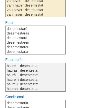
va haver
desentestat
vam haver
desentestat
vau haver
desentestat
van haver
desentestat
Futur
desentestaré
desentestaràs
desentestarà
desentestarem
desentestareu
desentestaran
Futur perfet
hauré
desentestat
hauràs
desentestat
haurà
desentestat
haurem
desentestat
haureu
desentestat
hauran
desentestat
Condicional
desentestaria
desentestaries