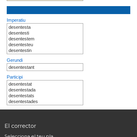
Imperatiu
desentesta
desentesti
desentestem
desentesteu
desentestin
Gerundi
desentestant
Participi
desentestat
desentestada
desentestats
desentestades
El corrector
Selecciona el teu pla