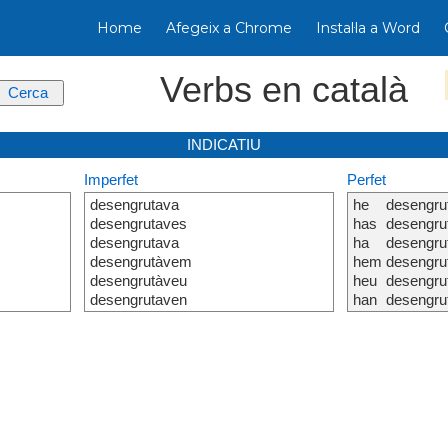
Home
Afegeix a Chrome
Instal·la a Word
Verbs en català
INDICATIU
Imperfet
Perfet
desengrutava
he
desengru
desengrutaves
has
desengru
desengrutava
ha
desengru
desengrutàvem
hem
desengru
desengrutàveu
heu
desengru
desengrutaven
han
desengru