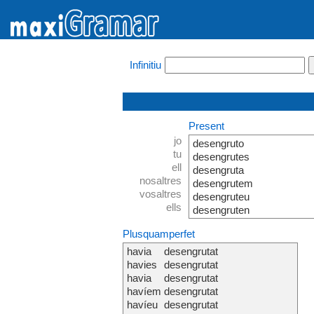
Infinitiu
Present
jo
desengruto
tu
desengrutes
ell
desengruta
nosaltres
desengrutem
vosaltres
desengruteu
ells
desengruten
Plusquamperfet
havia
desengrutat
havies
desengrutat
havia
desengrutat
havíem
desengrutat
havíeu
desengrutat