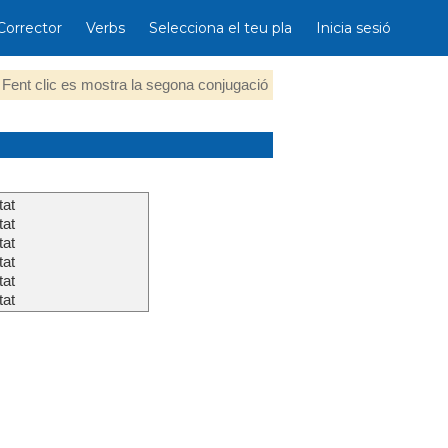
Corrector
Verbs
Selecciona el teu pla
Inicia sesió
Fent clic es mostra la segona conjugació
tat
tat
tat
tat
tat
tat