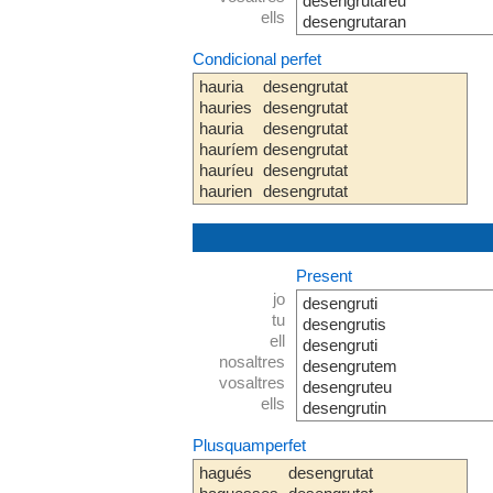
desengrutareu
ells
desengrutaran
Condicional perfet
hauria
desengrutat
hauries
desengrutat
hauria
desengrutat
hauríem
desengrutat
hauríeu
desengrutat
haurien
desengrutat
Present
jo
desengruti
tu
desengrutis
ell
desengruti
nosaltres
desengrutem
vosaltres
desengruteu
ells
desengrutin
Plusquamperfet
hagués
desengrutat