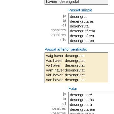
havien
desengrutat
Passat simple
jo
desengrutí
tu
desengrutares
ell
desengrutà
nosaltres
desengrutàrem
vosaltres
desengrutàreu
ells
desengrutaren
Passat anterior perifràstic
vaig haver
desengrutat
vas haver
desengrutat
va haver
desengrutat
vam haver
desengrutat
vau haver
desengrutat
van haver
desengrutat
Futur
jo
desengrutaré
tu
desengrutaràs
ell
desengrutarà
nosaltres
desengrutarem
vosaltres