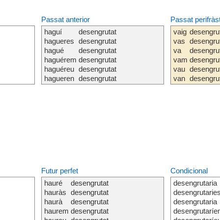
Passat anterior
Passat perifràs
haguí
desengrutat
vaig
desengru
hagueres
desengrutat
vas
desengru
hagué
desengrutat
va
desengru
haguérem
desengrutat
vam
desengru
haguéreu
desengrutat
vau
desengru
hagueren
desengrutat
van
desengru
Futur perfet
Condicional
hauré
desengrutat
desengrutaria
hauràs
desengrutat
desengrutarie
haurà
desengrutat
desengrutaria
haurem
desengrutat
desengrutarí