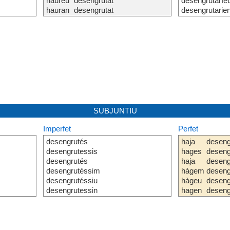
haureu
desengrutat
desengrutaríe
hauran
desengrutat
desengrutarie
SUBJUNTIU
Imperfet
Perfet
desengrutés
haja
deseng
desengrutessis
hages
deseng
desengrutés
haja
deseng
desengrutéssim
hàgem
deseng
desengrutéssiu
hàgeu
deseng
desengrutessin
hagen
deseng