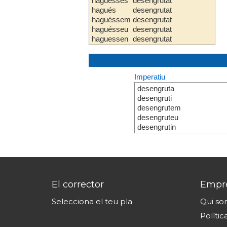
haguesses
desengrutat
hagués
desengrutat
haguéssem
desengrutat
haguésseu
desengrutat
haguessen
desengrutat
Imperatiu
desengruta
desengruti
desengrutem
desengruteu
desengrutin
El corrector
Empr
Selecciona el teu pla
Qui s
Polític