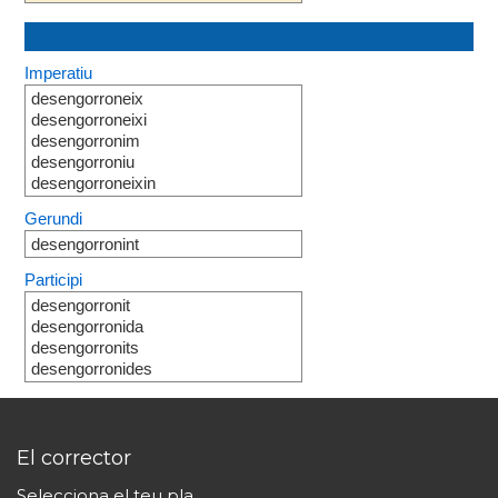
Imperatiu
desengorroneix
desengorroneixi
desengorronim
desengorroniu
desengorroneixin
Gerundi
desengorronint
Participi
desengorronit
desengorronida
desengorronits
desengorronides
El corrector
Selecciona el teu pla