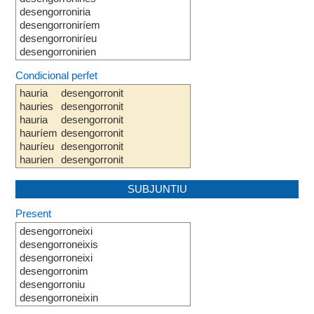
desengorroniria
desengorroniríem
desengorroniríeu
desengorronirien
Condicional perfet
hauria
desengorronit
hauries
desengorronit
hauria
desengorronit
hauríem
desengorronit
hauríeu
desengorronit
haurien
desengorronit
SUBJUNTIU
Present
desengorroneixi
desengorroneixis
desengorroneixi
desengorronim
desengorroniu
desengorroneixin