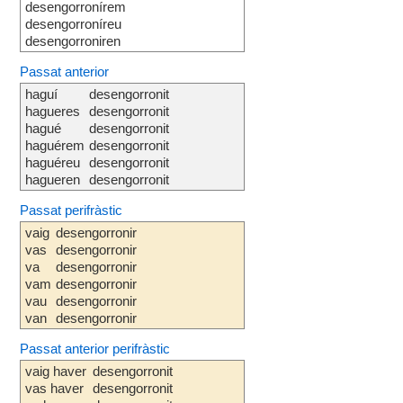
desengorronírem
desengorroníreu
desengorroniren
Passat anterior
haguí
desengorronit
hagueres
desengorronit
hagué
desengorronit
haguérem
desengorronit
haguéreu
desengorronit
hagueren
desengorronit
Passat perifràstic
vaig
desengorronir
vas
desengorronir
va
desengorronir
vam
desengorronir
vau
desengorronir
van
desengorronir
Passat anterior perifràstic
vaig haver
desengorronit
vas haver
desengorronit