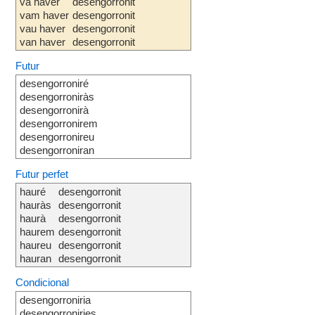
va haver
desengorronit
vam haver
desengorronit
vau haver
desengorronit
van haver
desengorronit
Futur
desengorroniré
desengorroniràs
desengorronirà
desengorronirem
desengorronireu
desengorroniran
Futur perfet
hauré
desengorronit
hauràs
desengorronit
haurà
desengorronit
haurem
desengorronit
haureu
desengorronit
hauran
desengorronit
Condicional
desengorroniria
desengorroniries