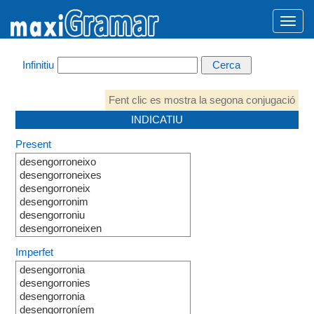
Infinitiu
Fent clic es mostra la segona conjugació
INDICATIU
Present
desengorroneixo
desengorroneixes
desengorroneix
desengorronim
desengorroniu
desengorroneixen
Imperfet
desengorronia
desengorronies
desengorronia
desengorroníem