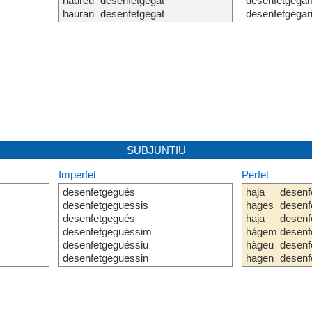
haureu
desenfetgegat
desenfetgegar
hauran
desenfetgegat
desenfetgegar
SUBJUNTIU
Imperfet
Perfet
desenfetgegués
haja
desenf
desenfetgeguessis
hages
desenf
desenfetgegués
haja
desenf
desenfetgeguéssim
hàgem
desenf
desenfetgeguéssiu
hàgeu
desenf
desenfetgeguessin
hagen
desenf