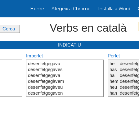
Home
Afegeix a Chrome
Instal·la a Word
Verbs en català
INDICATIU
Imperfet
Perfet
desenfetgegava
he
desenfet
desenfetgegaves
has
desenfet
desenfetgegava
ha
desenfet
desenfetgegàvem
hem
desenfet
desenfetgegàveu
heu
desenfet
desenfetgegaven
han
desenfet