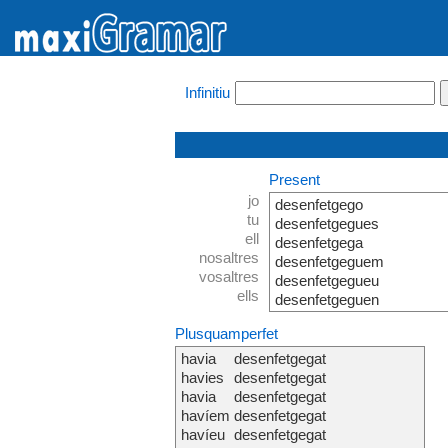
Infinitiu
Present
jo
desenfetgego
tu
desenfetgegues
ell
desenfetgega
nosaltres
desenfetgeguem
vosaltres
desenfetgegueu
ells
desenfetgeguen
Plusquamperfet
havia
desenfetgegat
havies
desenfetgegat
havia
desenfetgegat
havíem
desenfetgegat
havíeu
desenfetgegat