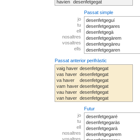
havien
desenfetgegat
Passat simple
jo
desenfetgeguí
tu
desenfetgegares
ell
desenfetgegà
nosaltres
desenfetgegàrem
vosaltres
desenfetgegàreu
ells
desenfetgegaren
Passat anterior perifràstic
vaig haver
desenfetgegat
vas haver
desenfetgegat
va haver
desenfetgegat
vam haver
desenfetgegat
vau haver
desenfetgegat
van haver
desenfetgegat
Futur
jo
desenfetgegaré
tu
desenfetgegaràs
ell
desenfetgegarà
nosaltres
desenfetgegarem
vosaltres