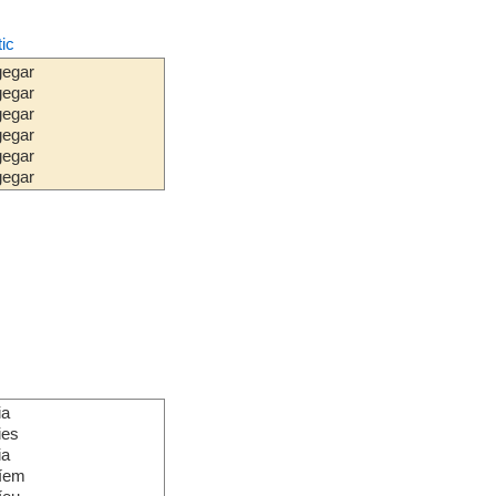
tic
gegar
gegar
gegar
gegar
gegar
gegar
ia
ies
ia
ríem