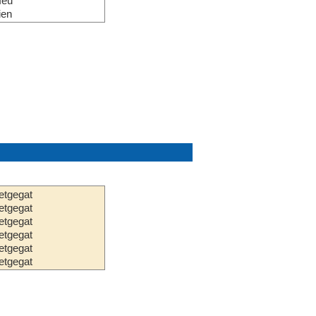
íeu
ien
etgegat
etgegat
etgegat
etgegat
etgegat
etgegat