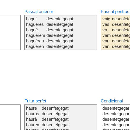
Passat anterior
Passat perifràs
haguí
desenfetgegat
vaig
desenfet
hagueres
desenfetgegat
vas
desenfet
hagué
desenfetgegat
va
desenfet
haguérem
desenfetgegat
vam
desenfet
haguéreu
desenfetgegat
vau
desenfet
hagueren
desenfetgegat
van
desenfet
Futur perfet
Condicional
hauré
desenfetgegat
desenfetgegar
hauràs
desenfetgegat
desenfetgegar
haurà
desenfetgegat
desenfetgegar
haurem
desenfetgegat
desenfetgega