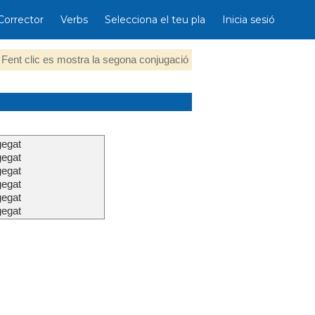
Corrector
Verbs
Selecciona el teu pla
Inicia sesió
Fent clic es mostra la segona conjugació
gegat
gegat
gegat
gegat
gegat
gegat