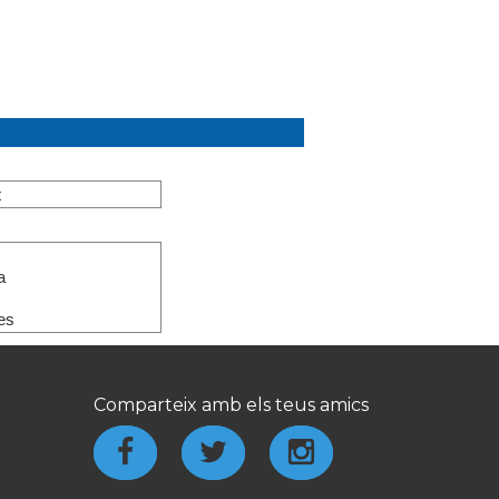
t
a
s
es
Comparteix amb els teus amics