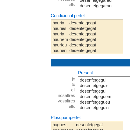
desenfetgegareu
ells
desenfetgegaran
Condicional perfet
hauria
desenfetgegat
hauries
desenfetgegat
hauria
desenfetgegat
hauríem
desenfetgegat
hauríeu
desenfetgegat
haurien
desenfetgegat
Present
jo
desenfetgegui
tu
desenfetgeguis
ell
desenfetgegui
nosaltres
desenfetgeguem
vosaltres
desenfetgegueu
ells
desenfetgeguin
Plusquamperfet
hagués
desenfetgegat