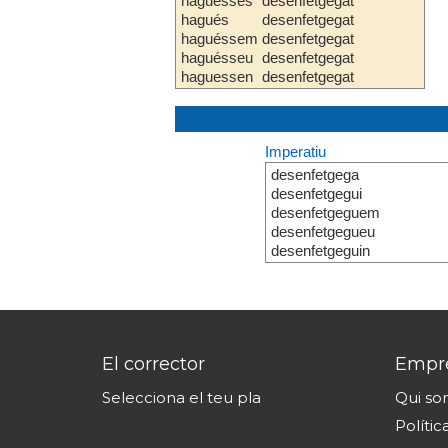
haguesses
desenfetgegat
hagués
desenfetgegat
haguéssem
desenfetgegat
haguésseu
desenfetgegat
haguessen
desenfetgegat
Imperatiu
desenfetgega
desenfetgegui
desenfetgeguem
desenfetgegueu
desenfetgeguin
El corrector
Empr
Selecciona el teu pla
Qui s
Polític