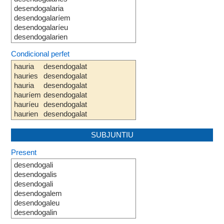
desendogalaria
desendogalaríem
desendogalaríeu
desendogalarien
Condicional perfet
hauria
desendogalat
hauries
desendogalat
hauria
desendogalat
hauríem
desendogalat
hauríeu
desendogalat
haurien
desendogalat
SUBJUNTIU
Present
desendogali
desendogalis
desendogali
desendogalem
desendogaleu
desendogalin