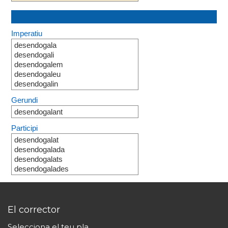
Imperatiu
desendogala
desendogali
desendogalem
desendogaleu
desendogalin
Gerundi
desendogalant
Participi
desendogalat
desendogalada
desendogalats
desendogalades
El corrector
Selecciona el teu pla