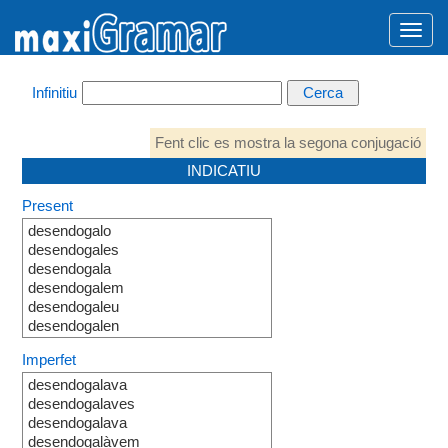
Infinitiu
Fent clic es mostra la segona conjugació
INDICATIU
Present
desendogalo
desendogales
desendogala
desendogalem
desendogaleu
desendogalen
Imperfet
desendogalava
desendogalaves
desendogalava
desendogalàvem