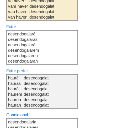
va haver
desendogalat
vam haver
desendogalat
vau haver
desendogalat
van haver
desendogalat
Futur
desendogalaré
desendogalaràs
desendogalarà
desendogalarem
desendogalareu
desendogalaran
Futur perfet
hauré
desendogalat
hauràs
desendogalat
haurà
desendogalat
haurem
desendogalat
haureu
desendogalat
hauran
desendogalat
Condicional
desendogalaria
desendogalaries