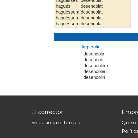
haguesses
desencolat
hagués
desencolat
haguéssem
desencolat
haguésseu
desencolat
haguessen
desencolat
Imperatiu
desencola
desencoli
desencolem
desencoleu
desencolin
El corrector
Empr
Selecciona el teu pla
Qui s
Polític