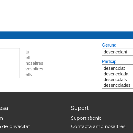
Gerundi
tu
desencolant
ell
Participi
nosaltres
desencolat
vosaltres
desencolada
ells
desencolats
desencolades
esa
Suport
om
Suport tècnic
a de privacitat
Contacta amb nosaltres