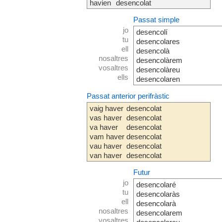
havien
desencolat
Passat simple
jo
desencolí
tu
desencolares
ell
desencolà
nosaltres
desencolàrem
vosaltres
desencolàreu
ells
desencolaren
Passat anterior perifràstic
vaig haver
desencolat
vas haver
desencolat
va haver
desencolat
vam haver
desencolat
vau haver
desencolat
van haver
desencolat
Futur
jo
desencolaré
tu
desencolaràs
ell
desencolarà
nosaltres
desencolarem
vosaltres