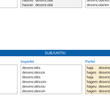
haureu
desencolat
desencolaríeu
hauran
desencolat
desencolarien
SUBJUNTIU
Imperfet
Perfet
desencolés
haja
desenc
desencolessis
hages
desenc
desencolés
haja
desenc
desencoléssim
hàgem
desenc
desencoléssiu
hàgeu
desenc
desencolessin
hagen
desenc