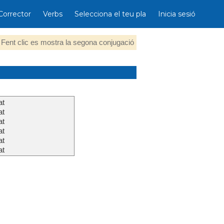
Corrector
Verbs
Selecciona el teu pla
Inicia sesió
Fent clic es mostra la segona conjugació
at
at
at
at
at
at