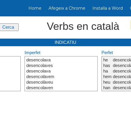
Home
Afegeix a Chrome
Instal·la a Word
Verbs en català
INDICATIU
Imperfet
Perfet
desencolava
he
desencol
desencolaves
has
desencol
desencolava
ha
desencol
desencolàvem
hem
desencol
desencolàveu
heu
desencol
desencolaven
han
desencol