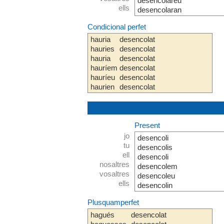
desencolareu
ells
desencolaran
Condicional perfet
hauria
desencolat
hauries
desencolat
hauria
desencolat
hauríem
desencolat
hauríeu
desencolat
haurien
desencolat
Present
jo
desencoli
tu
desencolis
ell
desencoli
nosaltres
desencolem
vosaltres
desencoleu
ells
desencolin
Plusquamperfet
hagués
desencolat