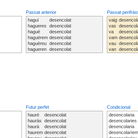
Passat anterior
Passat perifràs
haguí
desencolat
vaig
desencol
hagueres
desencolat
vas
desencol
hagué
desencolat
va
desencol
haguérem
desencolat
vam
desencol
haguéreu
desencolat
vau
desencol
hagueren
desencolat
van
desencol
Futur perfet
Condicional
hauré
desencolat
desencolaria
hauràs
desencolat
desencolaries
haurà
desencolat
desencolaria
haurem
desencolat
desencolaríe