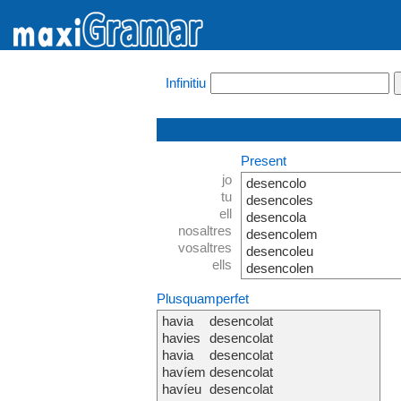
Infinitiu
Present
jo
desencolo
tu
desencoles
ell
desencola
nosaltres
desencolem
vosaltres
desencoleu
ells
desencolen
Plusquamperfet
havia
desencolat
havies
desencolat
havia
desencolat
havíem
desencolat
havíeu
desencolat