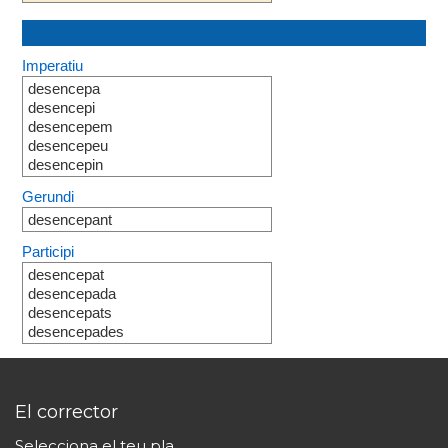
Imperatiu
desencepa
desencepi
desencepem
desencepeu
desencepin
Gerundi
desencepant
Participi
desencepat
desencepada
desencepats
desencepades
El corrector
Selecciona el teu pla