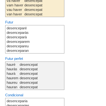
va haver
desencepat
vam haver
desencepat
vau haver
desencepat
van haver
desencepat
Futur
desenceparé
desenceparàs
desenceparà
desenceparem
desencepareu
desenceparan
Futur perfet
hauré
desencepat
hauràs
desencepat
haurà
desencepat
haurem
desencepat
haureu
desencepat
hauran
desencepat
Condicional
desenceparia
desenceparies