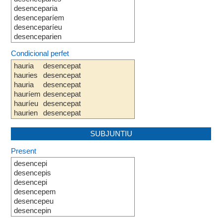
desenceparia
desenceparíem
desenceparíeu
desenceparien
Condicional perfet
hauria
desencepat
hauries
desencepat
hauria
desencepat
hauríem
desencepat
hauríeu
desencepat
haurien
desencepat
SUBJUNTIU
Present
desencepi
desencepis
desencepi
desencepem
desencepeu
desencepin