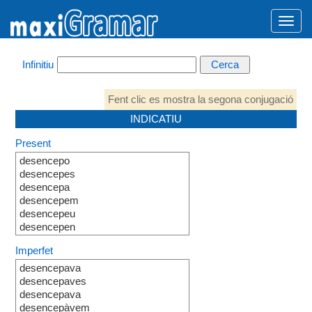
Infinitiu
Fent clic es mostra la segona conjugació
INDICATIU
Present
desencepo
desencepes
desencepa
desencepem
desencepeu
desencepen
Imperfet
desencepava
desencepaves
desencepava
desencepàvem