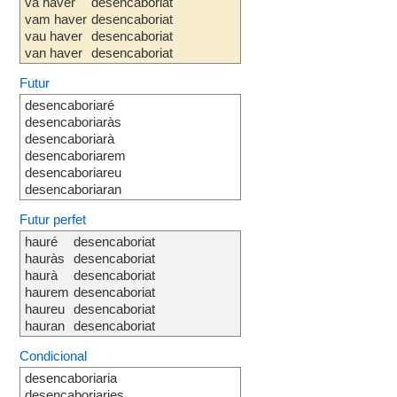
va haver
desencaboriat
vam haver
desencaboriat
vau haver
desencaboriat
van haver
desencaboriat
Futur
desencaboriaré
desencaboriaràs
desencaboriarà
desencaboriarem
desencaboriareu
desencaboriaran
Futur perfet
hauré
desencaboriat
hauràs
desencaboriat
haurà
desencaboriat
haurem
desencaboriat
haureu
desencaboriat
hauran
desencaboriat
Condicional
desencaboriaria
desencaboriaries