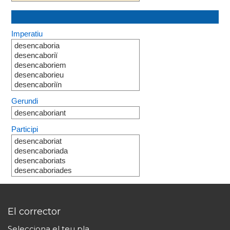
Imperatiu
desencaboria
desencaboriï
desencaboriem
desencaborieu
desencaboriïn
Gerundi
desencaboriant
Participi
desencaboriat
desencaboriada
desencaboriats
desencaboriades
El corrector
Selecciona el teu pla