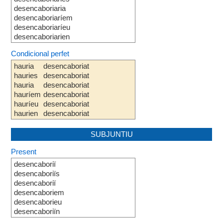
desencaboriaria
desencaboriaríem
desencaboriaríeu
desencaboriarien
Condicional perfet
hauria
desencaboriat
hauries
desencaboriat
hauria
desencaboriat
hauríem
desencaboriat
hauríeu
desencaboriat
haurien
desencaboriat
SUBJUNTIU
Present
desencaboriï
desencaboriïs
desencaboriï
desencaboriem
desencaborieu
desencaboriïn