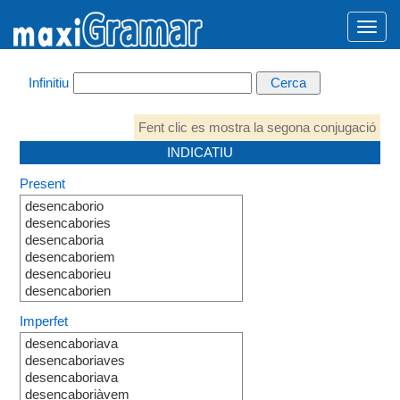
Infinitiu
Fent clic es mostra la segona conjugació
INDICATIU
Present
desencaborio
desencabories
desencaboria
desencaboriem
desencaborieu
desencaborien
Imperfet
desencaboriava
desencaboriaves
desencaboriava
desencaboriàvem