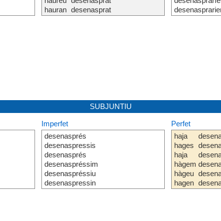
haureu
desenasprat
desenaspraríe
hauran
desenasprat
desenasprarie
SUBJUNTIU
Imperfet
Perfet
desenasprés
haja
desena
desenaspressis
hages
desena
desenasprés
haja
desena
desenaspréssim
hàgem
desena
desenaspréssiu
hàgeu
desena
desenaspressin
hagen
desena