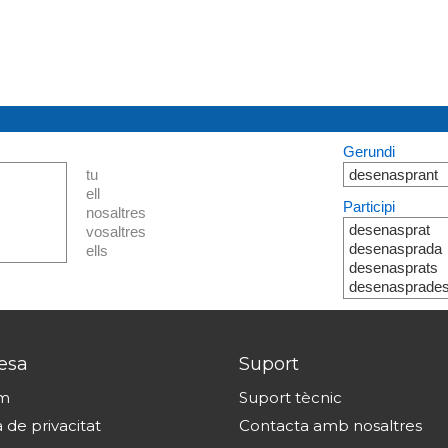
Gerundi
tu
desenasprant
ell
Participi
nosaltres
desenasprat
vosaltres
desenasprada
ells
desenasprats
desenasprade
esa
Suport
om
Suport tècnic
a de privacitat
Contacta amb nosaltres