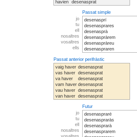
havien
desenasprat
Passat simple
jo
desenasprí
tu
desenasprares
ell
desenasprà
nosaltres
desenaspràrem
vosaltres
desenaspràreu
ells
desenaspraren
Passat anterior perifràstic
vaig haver
desenasprat
vas haver
desenasprat
va haver
desenasprat
vam haver
desenasprat
vau haver
desenasprat
van haver
desenasprat
Futur
jo
desenaspraré
tu
desenaspraràs
ell
desenasprarà
nosaltres
desenasprarem
vosaltres