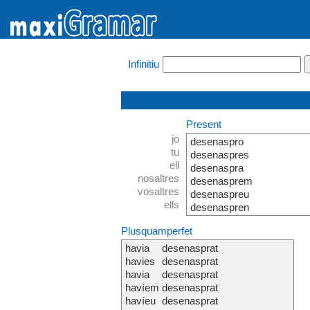
Infinitiu
Present
jo
desenaspro
tu
desenaspres
ell
desenaspra
nosaltres
desenasprem
vosaltres
desenaspreu
ells
desenaspren
Plusquamperfet
havia
desenasprat
havies
desenasprat
havia
desenasprat
havíem
desenasprat
havíeu
desenasprat