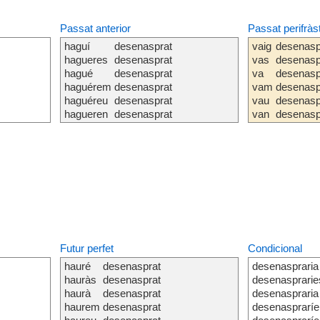
Passat anterior
Passat perifràs
haguí
desenasprat
vaig
desenasp
hagueres
desenasprat
vas
desenasp
hagué
desenasprat
va
desenasp
haguérem
desenasprat
vam
desenasp
haguéreu
desenasprat
vau
desenasp
hagueren
desenasprat
van
desenasp
Futur perfet
Condicional
hauré
desenasprat
desenaspraria
hauràs
desenasprat
desenasprarie
haurà
desenasprat
desenaspraria
haurem
desenasprat
desenasprarí