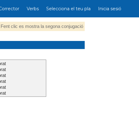
Corrector
Verbs
Selecciona el teu pla
Inicia sesió
Fent clic es mostra la segona conjugació
rat
rat
rat
rat
rat
rat