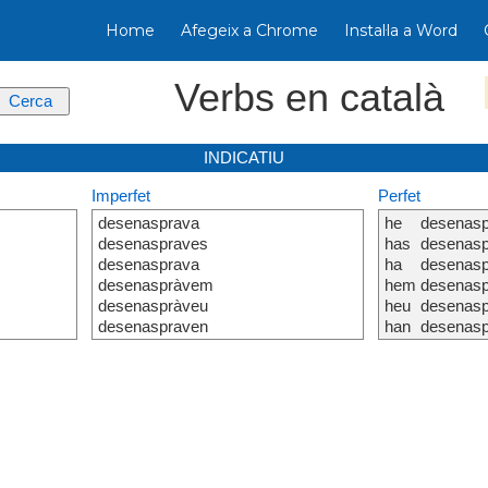
Home
Afegeix a Chrome
Instal·la a Word
Verbs en català
INDICATIU
Imperfet
Perfet
desenasprava
he
desenasp
desenaspraves
has
desenasp
desenasprava
ha
desenasp
desenaspràvem
hem
desenasp
desenaspràveu
heu
desenasp
desenaspraven
han
desenasp