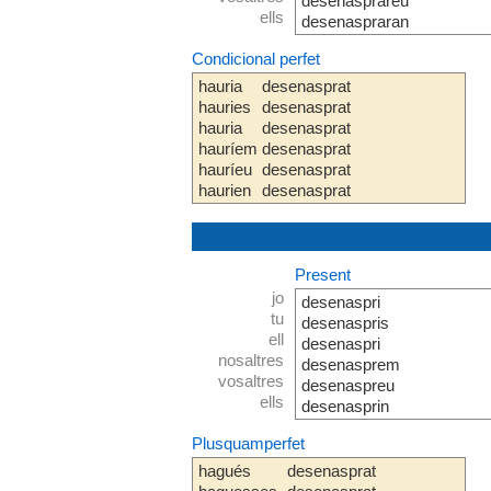
desenasprareu
ells
desenaspraran
Condicional perfet
hauria
desenasprat
hauries
desenasprat
hauria
desenasprat
hauríem
desenasprat
hauríeu
desenasprat
haurien
desenasprat
Present
jo
desenaspri
tu
desenaspris
ell
desenaspri
nosaltres
desenasprem
vosaltres
desenaspreu
ells
desenasprin
Plusquamperfet
hagués
desenasprat