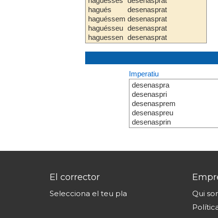
haguesses
desenasprat
hagués
desenasprat
haguéssem
desenasprat
haguésseu
desenasprat
haguessen
desenasprat
Imperatiu
desenaspra
desenaspri
desenasprem
desenaspreu
desenasprin
El corrector
Empr
Selecciona el teu pla
Qui s
Polític