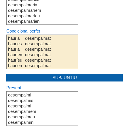
desempalmaria
desempalmaríem
desempalmaríeu
desempalmarien
Condicional perfet
hauria
desempalmat
hauries
desempalmat
hauria
desempalmat
hauríem
desempalmat
hauríeu
desempalmat
haurien
desempalmat
SUBJUNTIU
Present
desempalmi
desempalmis
desempalmi
desempalmem
desempalmeu
desempalmin