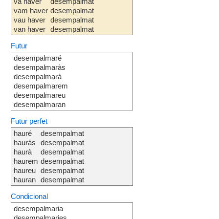
va haver
desempalmat
vam haver
desempalmat
vau haver
desempalmat
van haver
desempalmat
Futur
desempalmaré
desempalmaràs
desempalmarà
desempalmarem
desempalmareu
desempalmaran
Futur perfet
hauré
desempalmat
hauràs
desempalmat
haurà
desempalmat
haurem
desempalmat
haureu
desempalmat
hauran
desempalmat
Condicional
desempalmaria
desempalmaries