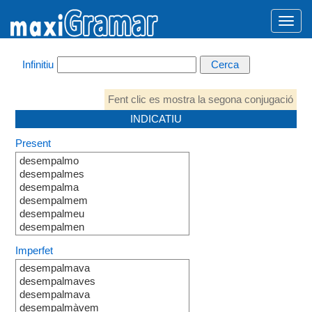
Infinitiu
Fent clic es mostra la segona conjugació
INDICATIU
Present
desempalmo
desempalmes
desempalma
desempalmem
desempalmeu
desempalmen
Imperfet
desempalmava
desempalmaves
desempalmava
desempalmàvem