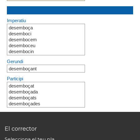
Imperatiu
desemboça
desemboci
desembocem
desemboceu
desembocin
Gerundi
desemboçant
Participi
desemboçat
desemboçada
desemboçats
desemboçades
El corrector
Selecciona el teu pla