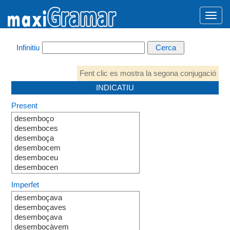
Infinitiu
Fent clic es mostra la segona conjugació
INDICATIU
Present
desemboço
desemboces
desemboça
desembocem
desemboceu
desembocen
Imperfet
desemboçava
desemboçaves
desemboçava
desemboçàvem