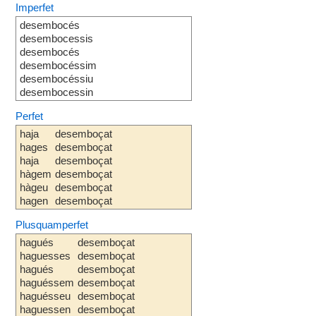
Imperfet
desembocés
desembocessis
desembocés
desembocéssim
desembocéssiu
desembocessin
Perfet
haja
desemboçat
hages
desemboçat
haja
desemboçat
hàgem
desemboçat
hàgeu
desemboçat
hagen
desemboçat
Plusquamperfet
hagués
desemboçat
haguesses
desemboçat
hagués
desemboçat
haguéssem
desemboçat
haguésseu
desemboçat
haguessen
desemboçat