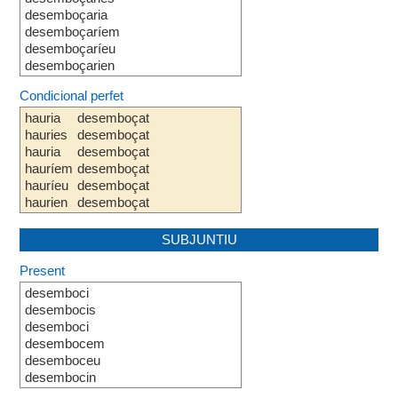
desemboçaria
desemboçaríem
desemboçaríeu
desemboçarien
Condicional perfet
hauria
desemboçat
hauries
desemboçat
hauria
desemboçat
hauríem
desemboçat
hauríeu
desemboçat
haurien
desemboçat
SUBJUNTIU
Present
desemboci
desembocis
desemboci
desembocem
desemboceu
desembocin