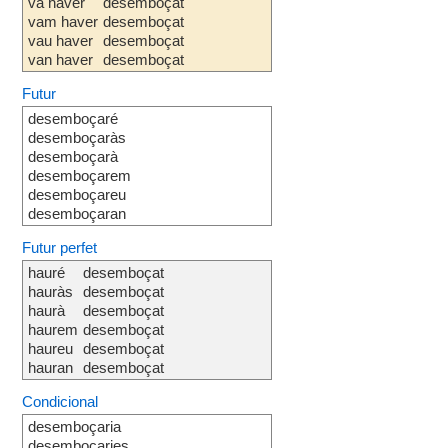
va haver
desemboçat
vam haver
desemboçat
vau haver
desemboçat
van haver
desemboçat
Futur
desemboçaré
desemboçaràs
desemboçarà
desemboçarem
desemboçareu
desemboçaran
Futur perfet
hauré
desemboçat
hauràs
desemboçat
haurà
desemboçat
haurem
desemboçat
haureu
desemboçat
hauran
desemboçat
Condicional
desemboçaria
desemboçaries