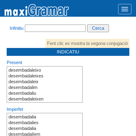
Infinitiu
Fent clic es mostra la segona conjugació
INDICATIU
Present
desembadaleixo
desembadaleixes
desembadaleix
desembadalim
desembadaliu
desembadaleixen
Imperfet
desembadalia
desembadalies
desembadalia
desembadalíem