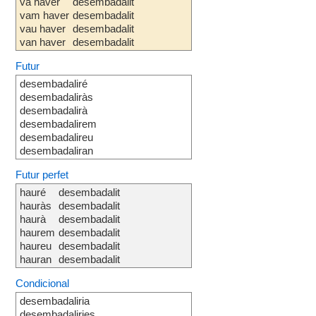
va haver
desembadalit
vam haver
desembadalit
vau haver
desembadalit
van haver
desembadalit
Futur
desembadaliré
desembadaliràs
desembadalirà
desembadalirem
desembadalireu
desembadaliran
Futur perfet
hauré
desembadalit
hauràs
desembadalit
haurà
desembadalit
haurem
desembadalit
haureu
desembadalit
hauran
desembadalit
Condicional
desembadaliria
desembadaliries