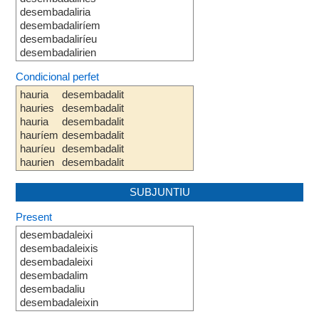
desembadaliria
desembadaliríem
desembadaliríeu
desembadalirien
Condicional perfet
hauria
desembadalit
hauries
desembadalit
hauria
desembadalit
hauríem
desembadalit
hauríeu
desembadalit
haurien
desembadalit
SUBJUNTIU
Present
desembadaleixi
desembadaleixis
desembadaleixi
desembadalim
desembadaliu
desembadaleixin