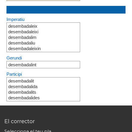
Imperatiu
desembadaleix
desembadaleixi
desembadalim
desembadaliu
desembadaleixin
Gerundi
desembadalint
Participi
desembadalit
desembadalida
desembadalits
desembadalides
El corrector
Selecciona el teu pla