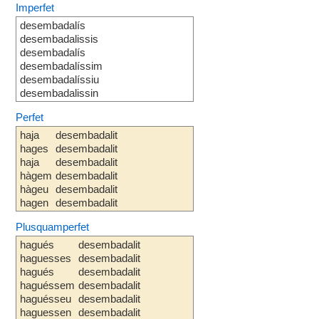
Imperfet
desembadalís
desembadalissis
desembadalís
desembadalíssim
desembadalíssiu
desembadalissin
Perfet
haja
desembadalit
hages
desembadalit
haja
desembadalit
hàgem
desembadalit
hàgeu
desembadalit
hagen
desembadalit
Plusquamperfet
hagués
desembadalit
haguesses
desembadalit
hagués
desembadalit
haguéssem
desembadalit
haguésseu
desembadalit
haguessen
desembadalit