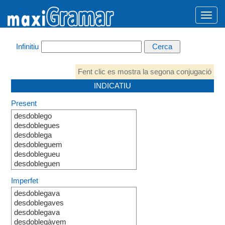
Infinitiu
Fent clic es mostra la segona conjugació
INDICATIU
Present
desdoblego
desdoblegues
desdoblega
desdobleguem
desdoblegueu
desdobleguen
Imperfet
desdoblegava
desdoblegaves
desdoblegava
desdoblegàvem