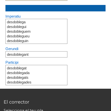
Imperatiu
desdoblega
desdoblegui
desdobleguem
desdoblegueu
desdobleguin
Gerundi
desdoblegant
Participi
desdoblegat
desdoblegada
desdoblegats
desdoblegades
El corrector
Selecciona el teu pla