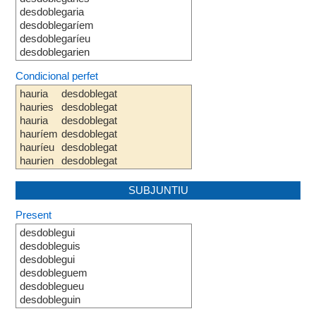
desdoblegaria
desdoblegaríem
desdoblegaríeu
desdoblegarien
Condicional perfet
hauria
desdoblegat
hauries
desdoblegat
hauria
desdoblegat
hauríem
desdoblegat
hauríeu
desdoblegat
haurien
desdoblegat
SUBJUNTIU
Present
desdoblegui
desdobleguis
desdoblegui
desdobleguem
desdoblegueu
desdobleguin