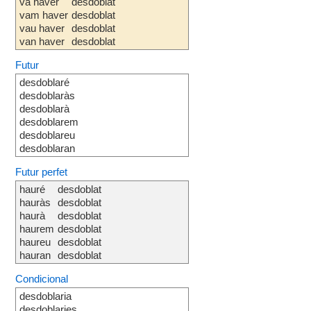
va haver
desdoblat
vam haver
desdoblat
vau haver
desdoblat
van haver
desdoblat
Futur
desdoblaré
desdoblaràs
desdoblarà
desdoblarem
desdoblareu
desdoblaran
Futur perfet
hauré
desdoblat
hauràs
desdoblat
haurà
desdoblat
haurem
desdoblat
haureu
desdoblat
hauran
desdoblat
Condicional
desdoblaria
desdoblaries