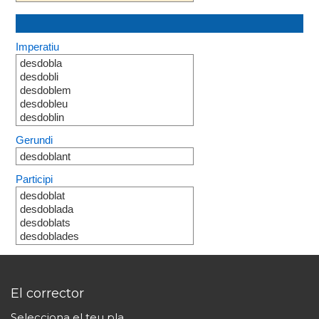
Imperatiu
desdobla
desdobli
desdoblem
desdobleu
desdoblin
Gerundi
desdoblant
Participi
desdoblat
desdoblada
desdoblats
desdoblades
El corrector
Selecciona el teu pla