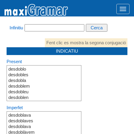
Infinitiu
Fent clic es mostra la segona conjugació
INDICATIU
Present
desdoblo
desdobles
desdobla
desdoblem
desdobleu
desdoblen
Imperfet
desdoblava
desdoblaves
desdoblava
desdoblàvem