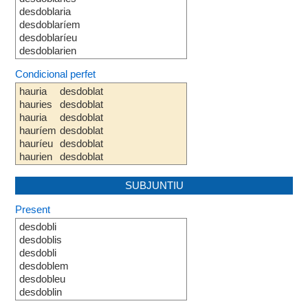
desdoblaria
desdoblaríem
desdoblaríeu
desdoblarien
Condicional perfet
hauria
desdoblat
hauries
desdoblat
hauria
desdoblat
hauríem
desdoblat
hauríeu
desdoblat
haurien
desdoblat
SUBJUNTIU
Present
desdobli
desdoblis
desdobli
desdoblem
desdobleu
desdoblin