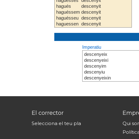
haguesses
descenyit
hagués
descenyit
haguéssem
descenyit
haguésseu
descenyit
haguessen
descenyit
Imperatiu
descenyeix
descenyeixi
descenyim
descenyiu
descenyeixin
El corrector
Empr
Selecciona el teu pla
Qui s
Polític