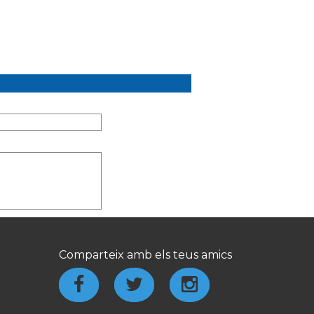
Comparteix amb els teus amics