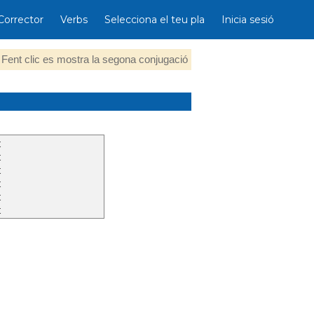
Corrector
Verbs
Selecciona el teu pla
Inicia sesió
Fent clic es mostra la segona conjugació
t
t
t
t
t
t