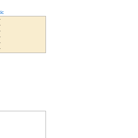
tic
r
r
r
r
r
r